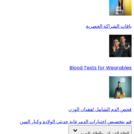
باقات الشراكة الحصرية
Blood Tests for Wearables
فحص الدم الشامل لفقدان الوزن
قم بتخصيص اختبارات الدم
رعاية حديثي الولادة وكبار السن
العلاج الفيزيائي والعلاج بالوريد