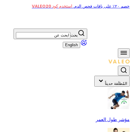
خصم ٢٠٪ على باقات فحص الدم.
استخدم كود VALEO20
بحث
English
المُطلَقة حديثاً
مؤشر طول العمر