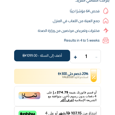
بتراثك الثقافي الفريد.
فحص 64 مؤشرًا جينًا
جمع العينة من اللعاب في المنزل
مختبرات وتمريض مرخصين من وزارة الصحة
Results in 4 to 5 weeks
+
-
أضف إلى السلة -
1099.00
1
%
20
خصم
حتى
300
استخدم الكود
VALEO20
أو قسم فاتورتك بقيمة
274.75 د.إ
على
4
دفعات بدون رسوم تأخير، متوافقة مع
الشريعة الإسلامية
اعرف أكثر