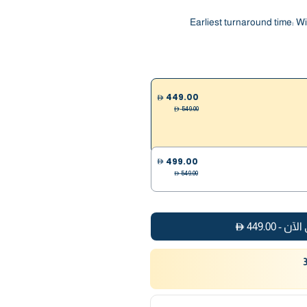
Earliest turnaround time: W
449.00
549.00
499.00
549.00
الآن
-
449.00