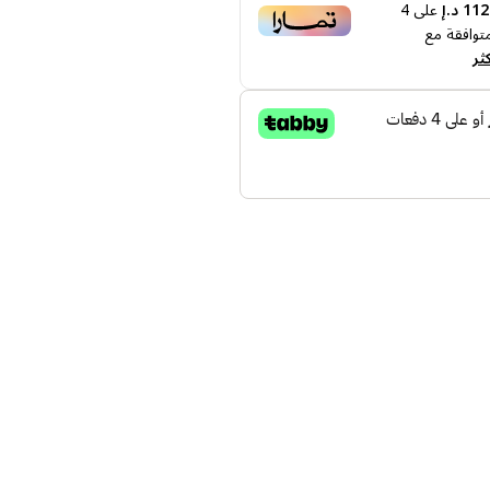
1 د.إ
على
4
توافقة مع
ثر