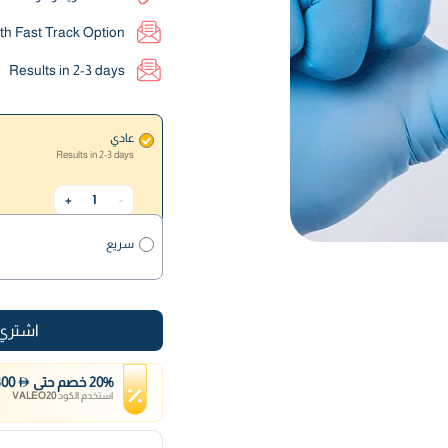
ith Fast Track Option
Results in 2-3 days
عادي
Results in 2-3 days
1
+
-
سريع
اشتري 
%
20
خصم
حتى
300
استخدم الكود
VALEO20