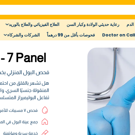
الدم
رعاية حديثي الولادة وكبار السن
العلاج الفيزيائي والعلاج بالوريد
Doctor on Call
فحوصات بأقل من 99 درهماً
الشركات والشركاء
- 7 Panel
فحص البول المنزلي ب
هل تشعر بالقلق من احت
المنقولة جنسيًا السري، و
تفاعل البوليميراز المتسلسل (PCR) المعتمدة من إدارة الغذاء والدواء 
فحص ٧ مسببات للأمراض
جمع عينة البول في الم
خدمة سرية ومؤتمنة