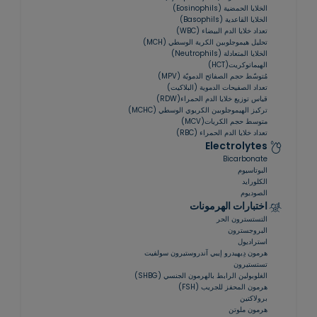
الخلايا الحمضية (Eosinophils)
الخلايا القاعدية (Basophils)
تعداد خلايا الدم البيضاء (WBC)
تحليل هيموجلوبين الكرية الوسطي (MCH)
الخلايا المتعادلة (Neutrophils)
الهيماتوكريت(HCT)
مُتوسّط ​​حجم الصفائح الدمويّة (MPV)
تعداد الصفيحات الدموية (البلاكيت)
قياس توزيع خلايا الدم الحمراء(RDW)
تركيز الهيموجلوبين الكريوي الوسطي (MCHC)
متوسط حجم الكريات(MCV)
تعداد خلايا الدم الحمراء (RBC)
Electrolytes
Bicarbonate
البوتاسيوم
الكلورايد
الصوديوم
اختبارات الهرمونات
التستسترون الحر
البروجسترون
استراديول
هرمون دِيهيدرو إيبي آندروستيرون سولفيت
تستستيرون
الغلوبولين الرابط بالهرمون الجنسي (SHBG)
هرمون المحفز للجريب (FSH)
برولاكتين
هرمون ملوتن