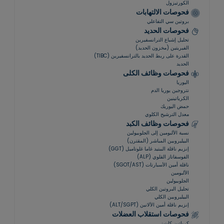
الكورتيزول
فحوصات الالتهابات
بروتين سي التفاعلي
فحوصات الحديد
تحليل إشباع الترانسفيرين
الفيريتين (مخزون الحديد)
القدرة على ربط الحديد بالترانسفيرين (TIBC)
الحديد
فحوصات وظائف الكلى
اليوريا
نتروجين يوريا الدم
الكرياتينين
حمض اليوريك
معدل الترشيح الكلوي
فحوصات وظائف الكبد
نسبة الألبومين إلى الجلوبيولين
البيليروبين المباشر (المقترن)
إنزيم ناقلة الببتيد غاما غلوتاميل (GGT)
الفوسفاتاز القلوي (ALP)
ناقلة أمين الأسبارتات (SGOT/AST)
الألبومين
الجلوبيولين
تحليل البروتين الكلي
البيليروبين الكلي
إنزيم ناقلة أمين الألانين (ALT/SGPT)
فحوصات استقلاب العضلات
كرياتين كاينيز