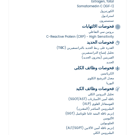
Estrogen, Total
Somatomedin C (IGF-1)
الكورتيزول
استراديول
تستستيرون
فحوصات الالتهابات
بروتين سي التفاعلي
C-Reactive Protein (CRP) - High Sensitivity
فحوصات الحديد
القدرة على ربط الحديد بالترانسفيرين (TIBC)
تحليل إشباع الترانسفيرين
الفيريتين (مخزون الحديد)
الحديد
فحوصات وظائف الكلى
الكرياتينين
معدل الترشيح الكلوي
اليوريا
فحوصات وظائف الكبد
تحليل البروتين الكلي
ناقلة أمين الأسبارتات (SGOT/AST)
الفوسفاتاز القلوي (ALP)
البيليروبين المباشر (المقترن)
إنزيم ناقلة الببتيد غاما غلوتاميل (GGT)
الألبومين
الجلوبيولين
إنزيم ناقلة أمين الألانين (ALT/SGPT)
البيليروبين الكلي