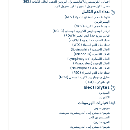
اجمالي الكوليستيرول/كوليستيرول البروتين الدهني العالي الكثافة (HDL)
معدل الكوليسترول السيئ/ الكوليسترول الجيد
تعداد الدم الكامل
مُتوسّط ​​حجم الصفائح الدمويّة (MPV)
الهيموجلوبين
متوسط حجم الكريات(MCV)
تركيز الهيموجلوبين الكريوي الوسطي (MCHC)
قياس توزيع خلايا الدم الحمراء(RDW)
تعداد الصفيحات الدموية (البلاكيت)
تعداد خلايا الدم البيضاء (WBC)
الخلايا الحمضية (Eosinophils)
الخلايا القاعدية (Basophils)
الخلايا اللمفاوية (Lymphocytes)
الخلايا الوحيدة (Monocytes)
الخلايا المتعادلة (Neutrophils)
تعداد خلايا الدم الحمراء (RBC)
تحليل هيموجلوبين الكرية الوسطي (MCH)
الهيماتوكريت(HCT)
Electrolytes
الصوديوم
الكلورايد
اختبارات الهرمونات
هرمون ملوتن
هرمون دِيهيدرو إيبي آندروستيرون سولفيت
التستسترون الحر
البروجسترون
هرمون دِيهيدرو إيبي آندروستيرون