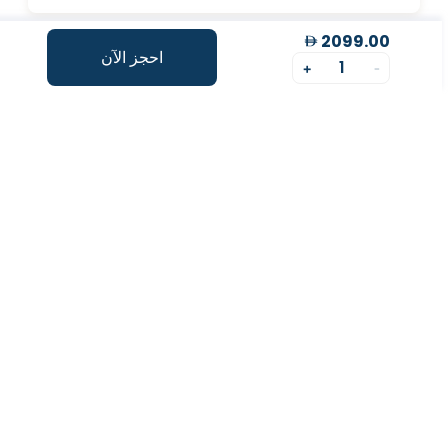
2099.00
لماذا تختار فاليو؟
احجز الآن
1
+
-
مؤشر طول العمر
تقييم شخصي لتحسينمؤشر طول العمر الخاص بك.