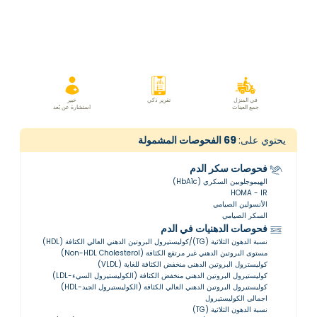
في المنزل
تقرير ذكي
خبير
جمع العينات
استشارة عن بُعد
يحتوي على:
69
الفحوصات المشمولة
فحوصات سكر الدم
الهيموجلوبين السكري (HbA1c)
HOMA - IR
الأنسولين الصيامي
السكر الصيامي
فحوصات الدهنيات في الدم
نسبة الدهون الثلاثية (TG)/كوليستيرول البروتين الدهني العالي الكثافة (HDL)
مستوى البروتين الدهني غير مرتفع الكثافة (Non-HDL Cholesterol)
كوليسترول البروتين الدهني منخفض الكثافة للغاية (VLDL)
كوليستيرول البروتين الدهني منخفض الكثافة (الكوليستيرول السيء-LDL)
كوليستيرول البروتين الدهني العالي الكثافة (الكوليستيرول الجيد-HDL)
اجمالي الكوليستيرول
نسبة الدهون الثلاثية (TG)