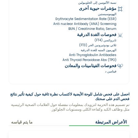
نسبة الألبومين إلى الجلوبيولين
مؤشرات حيوية أخرى
الهوموسيستين
Erythrocyte Sedimentation Rate (ESR)
Anti nuclear Antibody (ANA) Screening
BUN / Creatinine Ratio, Serum
فحوصات الغدة الدرقية
ثايروكسن (FT4)
ثلاثي يودوثيرونين الحر (FT3)
الهرمون المنبه للغدة الدرقية
Anti Thyroglobulin Antibodies
Anti Thyroid Peroxidase Abs (TPO)
فحوصات الفيتامينات والمعادن
فيتامين د
احصل على فحص شامل للوحة الأيضية لاكتساب نظرة ثاقبة حول كيفية تأثير نتائج
فحص الدم على صحتك
تم تصميم هذه الحزمة لتزويدك بمعلومات مفصلة حول العلامات الصحية الرئيسية
مثل وظائف الكبد وكفاءة الكلى ومستويات الجلوكوز.
الأعراض المرتبطة
ما يتم قياسه