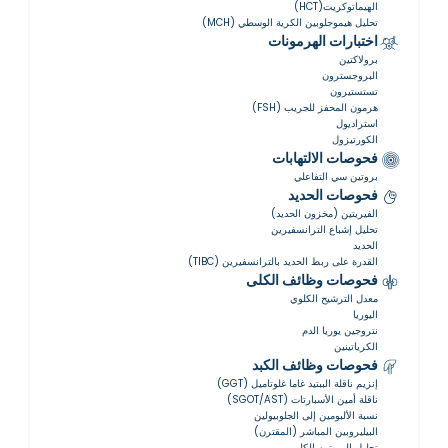
الهيماتوكريت(HCT)
تحليل هيموجلوبين الكرية الوسطي (MCH)
اختبارات الهرمونات
برولاكتين
البروجسترون
تستستيرون
هرمون المحفز للجريب (FSH)
استراديول
الكورتيزول
فحوصات الالتهابات
بروتين سي التفاعلي
فحوصات الحديد
الفيريتين (مخزون الحديد)
تحليل إشباع الترانسفيرين
الحديد
القدرة على ربط الحديد بالترانسفيرين (TIBC)
فحوصات وظائف الكلى
معدل الترشيح الكلوي
اليوريا
نتروجين يوريا الدم
الكرياتينين
فحوصات وظائف الكبد
إنزيم ناقلة الببتيد غاما غلوتاميل (GGT)
ناقلة أمين الأسبارتات (SGOT/AST)
نسبة الألبومين إلى الجلوبيولين
البيليروبين المباشر (المقترن)
تحليل البروتين الكلي