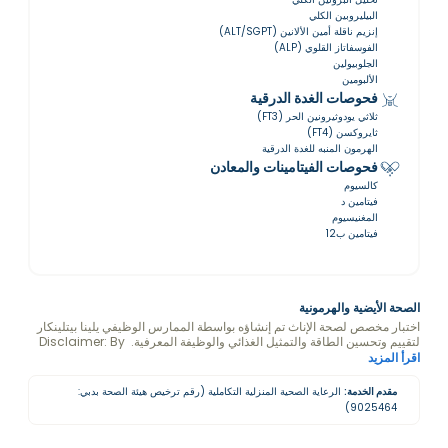
البيليروبين الكلي
إنزيم ناقلة أمين الألانين (ALT/SGPT)
الفوسفاتاز القلوي (ALP)
الجلوبيولين
الألبومين
فحوصات الغدة الدرقية
ثلاثي يودوثيرونين الحر (FT3)
ثايروكسن (FT4)
الهرمون المنبه للغدة الدرقية
فحوصات الفيتامينات والمعادن
كالسيوم
فيتامين د
المغنيسيوم
فيتامين ب12
الصحة الأيضية والهرمونية
اختبار مخصص لصحة الإناث تم إنشاؤه بواسطة الممارس الوظيفي يلينا بيتلينكار
لتقييم وتحسين الطاقة والتمثيل الغذائي والوظيفة المعرفية. Disclaimer: By
purchasing this package, you consent to Jelena Petelinkar
اقرأ المزيد
viewing and analyzing your blood test results.
مقدم الخدمة:
الرعاية الصحية المنزلية التكاملية (رقم ترخيص هيئة الصحة بدبي:
9025464)