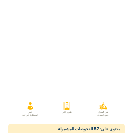
في المنزل
تقرير ذكي
خبير
جمع العينات
استشارة عن بُعد
يحتوي على:
57
الفحوصات المشمولة