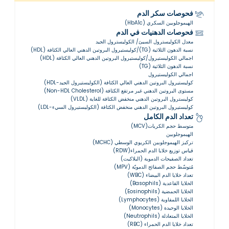
فحوصات سكر الدم
الهيموجلوبين السكري (HbA1c)
فحوصات الدهنيات في الدم
معدل الكوليسترول السيئ/ الكوليسترول الجيد
نسبة الدهون الثلاثية (TG)/كوليستيرول البروتين الدهني العالي الكثافة (HDL)
اجمالي الكوليستيرول/كوليستيرول البروتين الدهني العالي الكثافة (HDL)
نسبة الدهون الثلاثية (TG)
اجمالي الكوليستيرول
كوليستيرول البروتين الدهني العالي الكثافة (الكوليستيرول الجيد-HDL)
مستوى البروتين الدهني غير مرتفع الكثافة (Non-HDL Cholesterol)
كوليسترول البروتين الدهني منخفض الكثافة للغاية (VLDL)
كوليستيرول البروتين الدهني منخفض الكثافة (الكوليستيرول السيء-LDL)
تعداد الدم الكامل
متوسط حجم الكريات(MCV)
الهيموجلوبين
تركيز الهيموجلوبين الكريوي الوسطي (MCHC)
قياس توزيع خلايا الدم الحمراء(RDW)
تعداد الصفيحات الدموية (البلاكيت)
مُتوسّط ​​حجم الصفائح الدمويّة (MPV)
تعداد خلايا الدم البيضاء (WBC)
الخلايا القاعدية (Basophils)
الخلايا الحمضية (Eosinophils)
الخلايا اللمفاوية (Lymphocytes)
الخلايا الوحيدة (Monocytes)
الخلايا المتعادلة (Neutrophils)
تعداد خلايا الدم الحمراء (RBC)