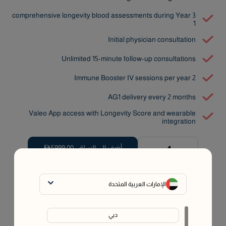
3 comprehensive longevity blood assessments during Year
1
Initial physician consultation
Unlimited 15-minute follow-up consultations
2 Immune Booster IV sessions per year
AG1 delivery every 2 months
Valeo App access with Longevity Score and wearable
integration
+
-
أضف إلى السلة -
5999.00
1
مقدم الخدمة:
الرعاية الصحية المنزلية التكاملية (رقم ترخيص هيئة
الإمارات العربية المتحدة
الصحة بدبي: 9025464)
قسمها على
4
دفعات بدون فوائد و
دبي
رسوم تأخير مع
.
اعرف أكثر