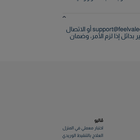
إذا واجهت أي مخاوف بشأن مقدم الرعاية، يُرجى التواصل معنا عبر البريد الإلكتروني support@feelvaleo.com أو الاتصال
وتوفير بدائل إذا لزم الأمر، وضمان
ڤاليو
اختبار معملي في المنزل
العلاج بالتنقيط الوريدي