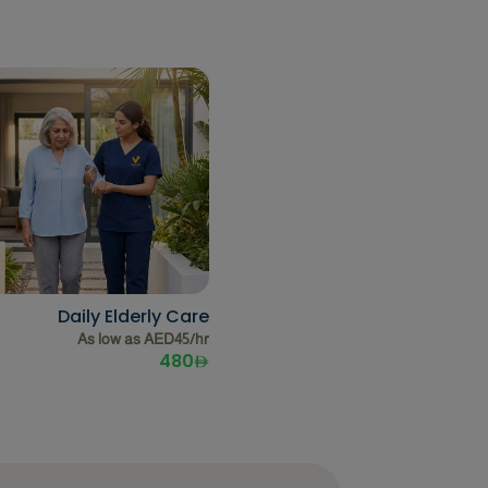
Daily Elderly Care
As low as AED45/hr
480