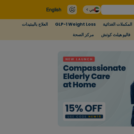
English
دبي
المكملات الغذائية
GLP-1 Weight Loss
العلاج بالببتيدات
فاليو هيلث كوتش
مركز الصحة