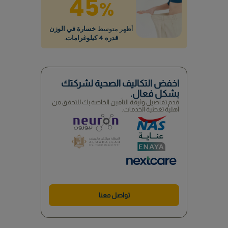
اكتشف النتائج المؤكدة لبرنامج تعزيز الطاقة المصمم خصيصًا
لمدة 14 أسبوعًا
Liwa
53
%
تم الإبلاغ
نوم جيد
47
%
تم الإبلاغ عن مستويات عالية من
الطاقة
والتركيز.
45
%
أظهر متوسط
خسارة في الوزن
قدره 4 كيلوغرامات.