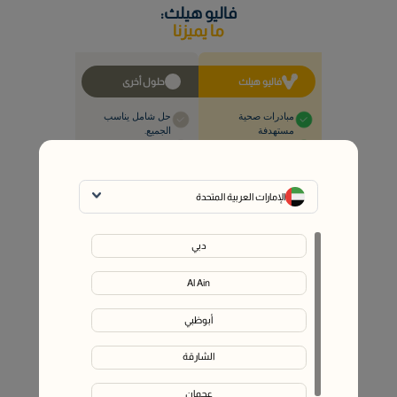
تجربة تعليمية تفاعلية
ورش عمل تفاعلية ومشوقة مصممة لتحفيز
المشاركين بشكل إيجابي
مواضيع متطورة
مبنية على أحدث الأبحاث والممارسات المستندة إلى
الأدلة
احجز اجتماعًا
فاليو هيلث:
ما يميزنا
فاليو هيلث
حلول أخرى
مبادرات صحية
حل شامل يناسب
مستهدفة
الجميع.
نهج وقائي: يعالج
نهج تفاعلي: يعالج