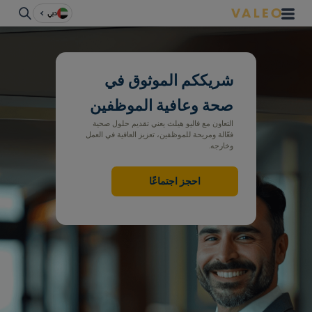
دبي
شريككم الموثوق في
صحة وعافية الموظفين
التعاون مع فاليو هيلث يعني تقديم حلول صحية
فعّالة ومريحة للموظفين، تعزيز العافية في العمل
وخارجه.
احجز اجتماعًا