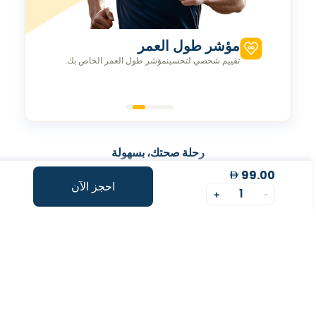
مؤشر طول العمر
تقييم شخصي لتحسينمؤشر طول العمر الخاص بك.
رحلة صحتك، بسهولة
99.00
احجز الآن
1
احجز فحص الدم عبر الإنترنت
+
-
اختر الفحص وحدد الموعد بسهولة بضغطة زر.
جمع العينات من المنزل
نأتي إليك! جمع احترافي ومريح من منزلك.
توليد التقرير
احصل على تقارير شاملة وفي الوقت المناسب