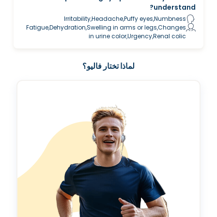
understand?
Irritability,Headache,Puffy eyes,Numbness
Fatigue,Dehydration,Swelling in arms or legs,Changes
in urine color,Urgency,Renal colic
لماذا تختار فاليو؟