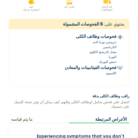
في المنزل
تقرير ذكي
خبير
جمع العينات
استشارة عن بُعد
يحتوي على:
6
الفحوصات المشمولة
فحوصات وظائف الكلى
نتروجين يوريا الدم
الكرياتينين
معدل الترشيح الكلوي
اليوريا
حمض اليوريك
فحوصات الفيتامينات والمعادن
كالسيوم
راقب وظائف الكلى بدقة
احصل على فحص شامل لوظائف الكلى وافهم كيف يمكن أن تؤثر صحة كليتيك
على جسمك.
الأعراض المرتبطة
ما يتم قياسه
Experiencing symptoms that you don't