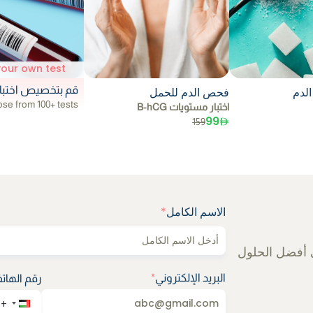
your own test
قم بتخصيص اختبار
لدم
فحص الدم للحمل
se from 100+ tests
اختبار مستويات B-hCG
99
159
الاسم الكامل
*
 أفضل الحلول
البريد الإلكتروني
*
رقم الهات