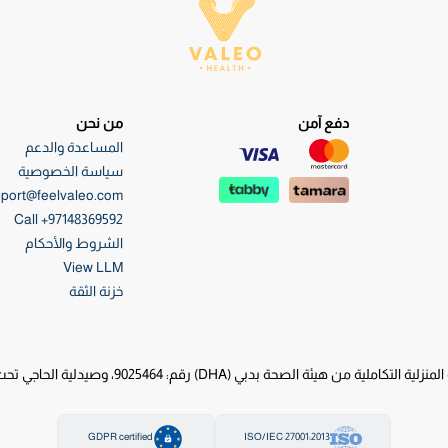
دفع آمن
من نحن
المساعدة والدعم
سياسة الخصوصية
port@feelvaleo.com
Call +97148369592
الشروط والأحكام
View LLM
خزنة الثقة
قم: 9025464، وصيدلية الحاجي تحت ترخيص هيئة الصحة بدبي (DHA) رقم: 0046623
GDPR certified
ISO/IEC 27001:2013