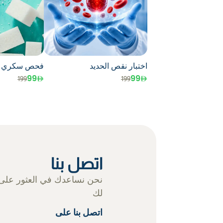
اختبار نقص الحديد
فحص سكري ا
99
99
199
199
اتصل بنا
نحن نساعدك في العثور على
لك
اتصل بنا على