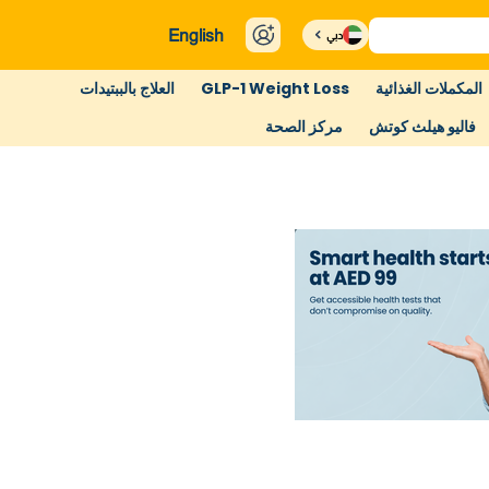
English
دبي
المكملات الغذائية
GLP-1 Weight Loss
العلاج بالببتيدات
فاليو هيلث كوتش
مركز الصحة