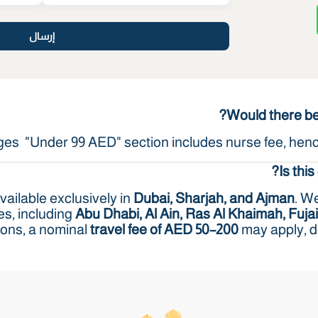
إرسال
Would there be 
es "Under 99 AED" section includes nurse fee, hence
Is this
available exclusively in
Dubai, Sharjah, and Ajman
. We
es, including
Abu Dhabi, Al Ain, Ras Al Khaimah, Fuj
ions, a nominal
travel fee of AED 50–200
may apply, d