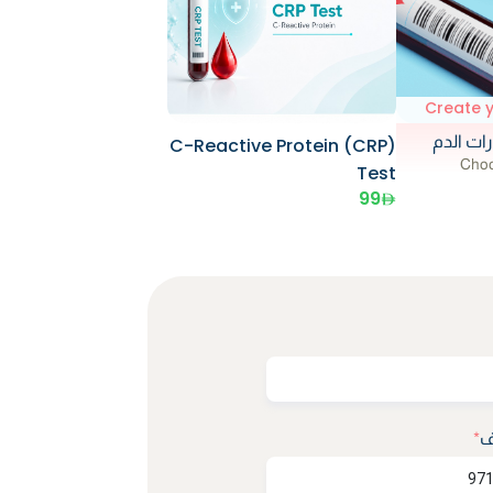
Create 
ات الدم
C-Reactive Protein (CRP)
Choo
Test
99
ف
*