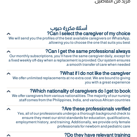
مزيد من التفاصيل.
أسئلة مكررة حبوب
Can I select the caregiver of my choice?
We will send you the profiles of the best available caregivers on WhatsApp,
allowing you to choose the one that suits you best.
Can I get the same professional always?
Our monthly subscriptions, you'll have the same caregiver daily, except for
a fixed weekly off-day when a replacement is provided. Our system ensures
a smooth transfer of care when needed.
What if I do not like the caregiver?
We offer unlimited replacements at no extra cost. We are bound to giving
you with a great experience.
Which nationality of caregivers do I get to book?
We offer caregivers from various nationalities. The majority of our nursing
staff comes from the Philippines, India, and various African countries.
Are these professionals verified?
Yes, all of our professionals undergo a thorough background check to
ensure they meet our strict standards for education, qualifications,
employment history, and training. Additionally, we provide only female
professionals for newborn and pediatric care.
Do they have relevant training?