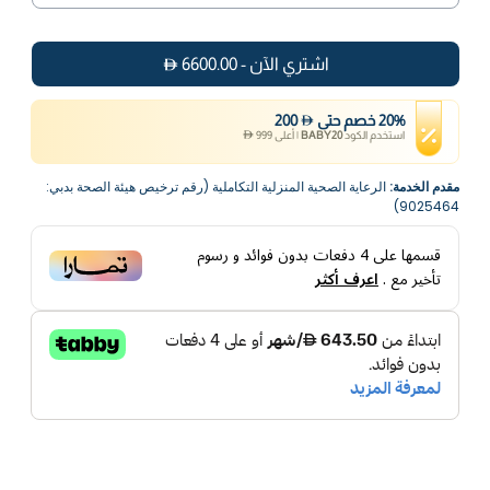
اشتري الآن
-
6600.00
%
20
خصم
حتى
200
استخدم الكود
BABY20
|
أعلى
999
مقدم الخدمة:
الرعاية الصحية المنزلية التكاملية (رقم ترخيص هيئة الصحة بدبي:
9025464)
قسمها على
4
دفعات بدون فوائد و رسوم
تأخير مع
.
اعرف أكثر