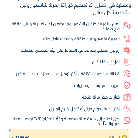
ومغذية في المنزل. تم تصميم خياراتنا المرنة لتناسب روتين
عائلتك بشكل مثالي.
نفس المربية طوال الشهر، مما يضمن الاستمرارية ويبني علاقة
مع طفلك
المربية تفهم روتين طفلك وعاداته واحتياجاته
روتين منظم، يساعد في الحفاظ على بيئة مستقرة لطفلك
أقل إزعاجًا للآباء
فعّالة من حيث التكلفة – أكثر توفيرًا من الحجز الساعي المتكرر
مربيات موثوقات ومدرّبات
خيارات حجز مرنة متاحة
اختر رعاية بدوام جزئي أو كامل خارج المنزل.
هل تحتاج إلى حزمة مرنة مصممة وفقًا لاحتياجاتك؟ تواصل معنا
عبر واتساب!
6 ساعات
6600.00