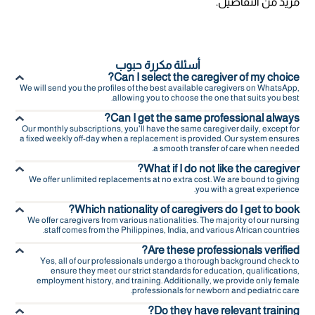
مزيد من التفاصيل.
أسئلة مكررة حبوب
Can I select the caregiver of my choice?
We will send you the profiles of the best available caregivers on WhatsApp,
allowing you to choose the one that suits you best.
Can I get the same professional always?
Our monthly subscriptions, you'll have the same caregiver daily, except for
a fixed weekly off-day when a replacement is provided. Our system ensures
a smooth transfer of care when needed.
What if I do not like the caregiver?
We offer unlimited replacements at no extra cost. We are bound to giving
you with a great experience.
Which nationality of caregivers do I get to book?
We offer caregivers from various nationalities. The majority of our nursing
staff comes from the Philippines, India, and various African countries.
Are these professionals verified?
Yes, all of our professionals undergo a thorough background check to
ensure they meet our strict standards for education, qualifications,
employment history, and training. Additionally, we provide only female
professionals for newborn and pediatric care.
Do they have relevant training?