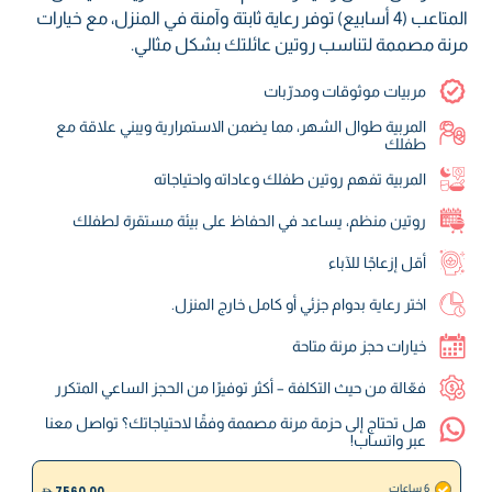
المتاعب (4 أسابيع) توفر رعاية ثابتة وآمنة في المنزل، مع خيارات
مرنة مصممة لتناسب روتين عائلتك بشكل مثالي.
مربيات موثوقات ومدرّبات
المربية طوال الشهر، مما يضمن الاستمرارية ويبني علاقة مع
طفلك
المربية تفهم روتين طفلك وعاداته واحتياجاته
روتين منظم، يساعد في الحفاظ على بيئة مستقرة لطفلك
أقل إزعاجًا للآباء
اختر رعاية بدوام جزئي أو كامل خارج المنزل.
خيارات حجز مرنة متاحة
فعّالة من حيث التكلفة – أكثر توفيرًا من الحجز الساعي المتكرر
هل تحتاج إلى حزمة مرنة مصممة وفقًا لاحتياجاتك؟ تواصل معنا
عبر واتساب!
6 ساعات
7560.00