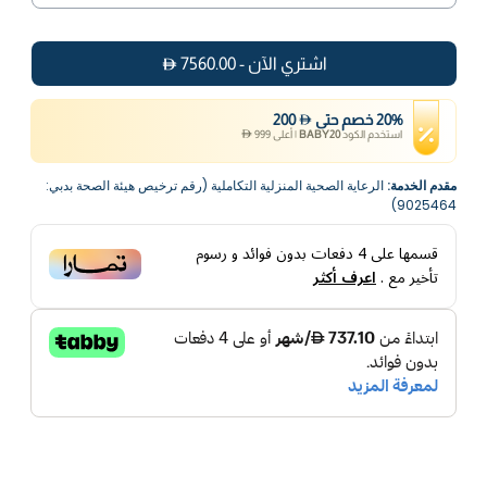
اشتري الآن
-
7560.00
%
20
خصم
حتى
200
استخدم الكود
BABY20
|
أعلى
999
مقدم الخدمة:
الرعاية الصحية المنزلية التكاملية (رقم ترخيص هيئة الصحة بدبي:
9025464)
قسمها على
4
دفعات بدون فوائد و رسوم
تأخير مع
.
اعرف أكثر