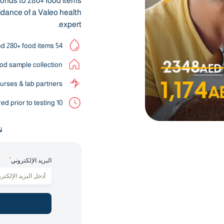
onds to 280+ food items
uidance of a Valeo health
expert.
54 essential biomarkers and 280+ food items
od sample collection
urses & lab partners
10 hours fasting required prior to testing
ن
*
البريد الإلكتروني