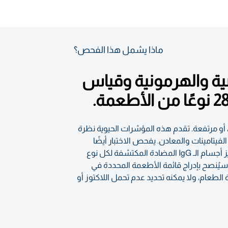
ماذا يشمل هذا الفحص؟
ضية والهرمونية وقياس
انت المستويات منخفضة، طبيعية، أو مرتفعة. تقدم هذه المؤشرات الحيوية نظرة
فيتامينات والمعادن. يفحص الاختبار أيضًا
سكر الدم والبروتينات ويوفر عددًا كاملاً لخلايا الدم. تُصنف الأطعمة على أنها طبيعية، حدودية، أو مرتفعة اعتمادًا على تركيز أجسام الـ IgG المضادة المكتشفة لكل نوع
راضًا مثل الانتفاخ. سيُنصح بإدراج قائمة الأطعمة المحددة في
حي من Valeo. هذا الاختبار ليس اختبار حساسية الطعام، ولا يمكنه تحديد عدم تحمل اللاكتوز أو