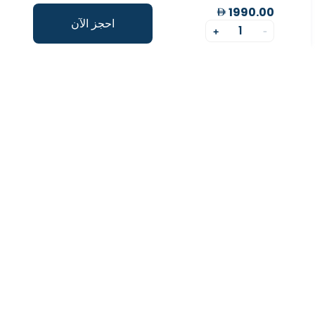
1990.00
احجز الآن
1
+
-
مؤشر طول العمر
تقييم شخصي لتحسينمؤشر طول العمر الخاص بك.