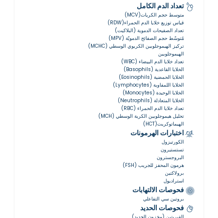
تعداد الدم الكامل
متوسط حجم الكريات(MCV)
قياس توزيع خلايا الدم الحمراء(RDW)
تعداد الصفيحات الدموية (البلاكيت)
مُتوسّط ​​حجم الصفائح الدمويّة (MPV)
تركيز الهيموجلوبين الكريوي الوسطي (MCHC)
الهيموجلوبين
تعداد خلايا الدم البيضاء (WBC)
الخلايا القاعدية (Basophils)
الخلايا الحمضية (Eosinophils)
الخلايا اللمفاوية (Lymphocytes)
الخلايا الوحيدة (Monocytes)
الخلايا المتعادلة (Neutrophils)
تعداد خلايا الدم الحمراء (RBC)
تحليل هيموجلوبين الكرية الوسطي (MCH)
الهيماتوكريت(HCT)
اختبارات الهرمونات
الكورتيزول
تستستيرون
البروجسترون
هرمون المحفز للجريب (FSH)
برولاكتين
استراديول
فحوصات الالتهابات
بروتين سي التفاعلي
فحوصات الحديد
الفيريتين (مخزون الحديد)