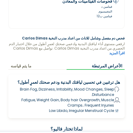
فحوصات الفيتامينات والمعادن
فيتامين د
المغنيسيوم
فيتامين ب12
فحص دم مفصل وشامل للاناث من اعداد مدرب النخبة Carlos Dimas
ارفعي مستوى أداء لياقتكِ البدنية وادعمي صحتكِ لعمرٍ أطول من خلال اختبار الدم
الحصري من اعداد مدرب النخبة Carlos Dimas. تواصل مع Carlos Dimas
للحصول على نمط حياة أفضل وتوصيات غذائية حول كيفية تحسين مستوياتك.
اقرأ المزيد
Disclaimer: By purchasing this package, you consent to Carlos
Dimas viewing and analyzing your blood test results.
الأعراض المرتبطة
ما يتم قياسه
هل ترغبين في تحسين لياقتك البدنية ودعم صحتك لعمرٍ أطول؟
Brain Fog, Dizziness, Irritability, Mood Changes, Sleep
Disturbance.
Fatigue, Weight Gain, Body hair Overgrowth, Muscle
Cramps، Frequent Injuries
Low Libido, Irregular Menstrual Cycle
لماذا تختار فاليو؟