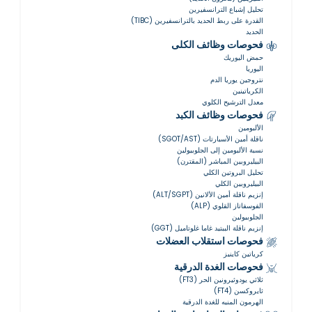
تحليل إشباع الترانسفيرين
القدرة على ربط الحديد بالترانسفيرين (TIBC)
الحديد
فحوصات وظائف الكلى
حمض اليوريك
اليوريا
نتروجين يوريا الدم
الكرياتينين
معدل الترشيح الكلوي
فحوصات وظائف الكبد
الألبومين
ناقلة أمين الأسبارتات (SGOT/AST)
نسبة الألبومين إلى الجلوبيولين
البيليروبين المباشر (المقترن)
تحليل البروتين الكلي
البيليروبين الكلي
إنزيم ناقلة أمين الألانين (ALT/SGPT)
الفوسفاتاز القلوي (ALP)
الجلوبيولين
إنزيم ناقلة الببتيد غاما غلوتاميل (GGT)
فحوصات استقلاب العضلات
كرياتين كاينيز
فحوصات الغدة الدرقية
ثلاثي يودوثيرونين الحر (FT3)
ثايروكسن (FT4)
الهرمون المنبه للغدة الدرقية