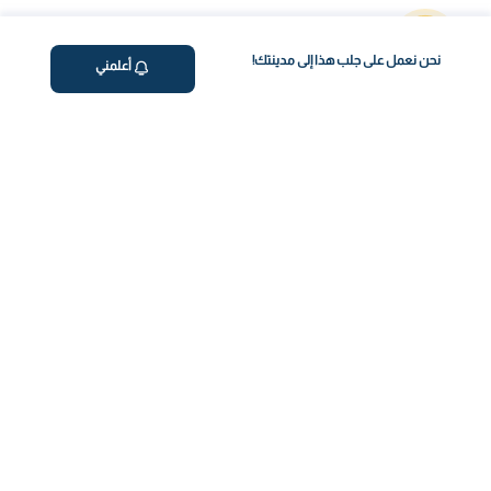
احجز فحص الدم عبر الإنترنت
اختر الفحص وحدد الموعد بسهولة بضغطة زر.
نحن نعمل على جلب هذا إلى مدينتك!
أعلمني
جمع العينات من المنزل
نأتي إليك! جمع احترافي ومريح من منزلك.
توليد التقرير
احصل على تقارير شاملة وفي الوقت المناسب
احصل على نقاط طول العمر
فهم أعمق لصحتك من خلال رؤى خاصة بطول العمر.
استشارة عن بعد مع خبير
توجيه صحيح لاتخاذ خطوات مدروسة لتحسين صحتك.