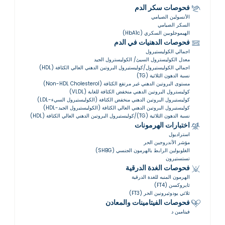
فحوصات سكر الدم
الأنسولين الصيامي
السكر الصيامي
الهيموجلوبين السكري (HbA1c)
فحوصات الدهنيات في الدم
اجمالي الكوليستيرول
معدل الكوليسترول السيئ/ الكوليسترول الجيد
اجمالي الكوليستيرول/كوليستيرول البروتين الدهني العالي الكثافة (HDL)
نسبة الدهون الثلاثية (TG)
مستوى البروتين الدهني غير مرتفع الكثافة (Non-HDL Cholesterol)
كوليسترول البروتين الدهني منخفض الكثافة للغاية (VLDL)
كوليستيرول البروتين الدهني منخفض الكثافة (الكوليستيرول السيء-LDL)
كوليستيرول البروتين الدهني العالي الكثافة (الكوليستيرول الجيد-HDL)
نسبة الدهون الثلاثية (TG)/كوليستيرول البروتين الدهني العالي الكثافة (HDL)
اختبارات الهرمونات
استراديول
مؤشر الأندروجين الحر
الغلوبولين الرابط بالهرمون الجنسي (SHBG)
تستستيرون
فحوصات الغدة الدرقية
الهرمون المنبه للغدة الدرقية
ثايروكسن (FT4)
ثلاثي يودوثيرونين الحر (FT3)
فحوصات الفيتامينات والمعادن
فيتامين د