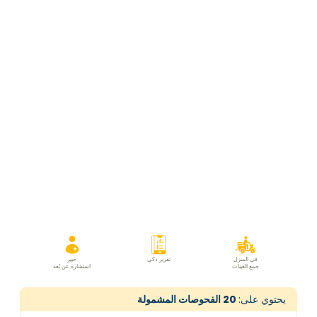
في المنزل
تقرير ذكي
خبير
جمع العينات
استشارة عن بُعد
يحتوي على:
20
الفحوصات المشمولة