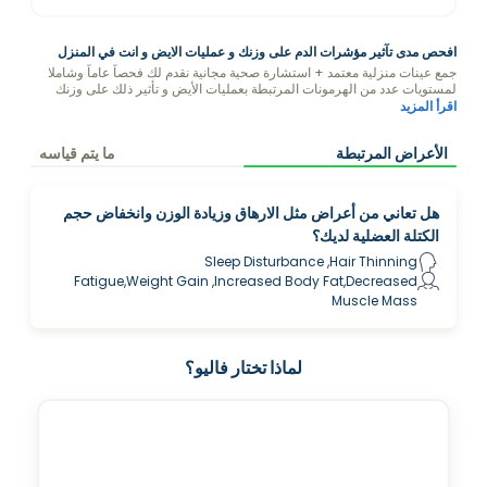
افحص مدى تآثير مؤشرات الدم على وزنك و عمليات الايض و انت في المنزل
جمع عينات منزلية معتمد + استشارة صحية مجانية نقدم لك فحصاً عاماً وشاملا
لمستويات عدد من الهرمونات المرتبطة بعمليات الأيض و تأثير ذلك على وزنك
وصحتك بمساعدة مدربي الصحة في فاليو.
اقرأ المزيد
الأعراض المرتبطة
ما يتم قياسه
هل تعاني من أعراض مثل الارهاق وزيادة الوزن وانخفاض حجم
الكتلة العضلية لديك؟
Sleep Disturbance ,Hair Thinning
Fatigue,Weight Gain ,Increased Body Fat,Decreased
Muscle Mass
لماذا تختار فاليو؟