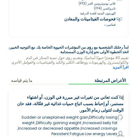
ثلاثي يودوثيرونين الحر (FT3)
ثايروكسن (FT4)
الهرمون المنبه للغدة الدرقية
فحوصات الفيتامينات والمعادن
فيتامين د
ابدأ رحلتك الشخصية مع رؤى من المؤشرات الحيوية الخاصة بك. مع التوجيه الخبير،
اتخذ الخطوة الأولى نحو إدارة الوزن المستدامة
تقييم 43 مؤشرًا حيويًا أساسيًا، وتقديم رؤى حول نسبة السكر في الدم
والكوليسترول والهرمونات ووظائف الكلى والكبد والفيتامينات والعوامل الأخرى
التي قد تؤثر على وزنك.
اقرأ المزيد
الأعراض المرتبطة
ما يتم قياسه
إذا كنت تعاني من تغيرات غير مبررة في الوزن، أو اشتهاء
مستمر، أو إحباط بسبب اتباع حميات غذائية غير فعّالة، فقد حان
الوقت لتتولى زمام الأمور.
Sudden or unexplained weight gain,Difficulty losing
weight ,Difficulty gaining weight ,Increased belly fat
,Increased or decreased appetite ,Increased cravings
Persistent Fatigue Low energy Levels