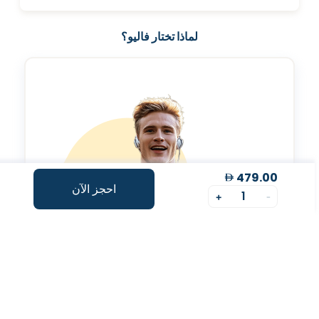
لماذا تختار فاليو؟
479.00
احجز الآن
1
+
-
مؤشر طول العمر