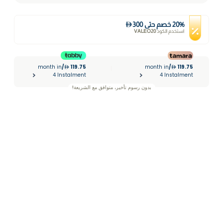
%
20
خصم
حتى
300
استخدم الكود
VALEO20
month in
/
119.75
month in
/
119.75
|
4 Instalment
4 Instalment
بدون رسوم تأخير، متوافق مع الشريعة!