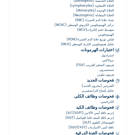
الخلايا الحمضية (Eosinophils)
الخلايا اللمفاوية (Lymphocytes)
الخلايا الوحيدة (Monocytes)
الخلايا المتعادلة (Neutrophils)
تعداد خلايا الدم الحمراء (RBC)
تركيز الهيموجلوبين الكريوي الوسطي (MCHC)
متوسط حجم الكريات(MCV)
الهيموجلوبين
قياس توزيع خلايا الدم الحمراء(RDW)
تحليل هيموجلوبين الكرية الوسطي (MCH)
اختبارات الهرمونات
استراديول
برولاكتين
هرمون المحفز للجريب (FSH)
تستستيرون
هرمون ملوتن
فحوصات الحديد
الفيريتين (مخزون الحديد)
تحليل إشباع الترانسفيرين
فحوصات وظائف الكلى
الكرياتينين
فحوصات وظائف الكبد
إنزيم ناقلة أمين الألانين (ALT/SGPT)
إنزيم ناقلة الببتيد غاما غلوتاميل (GGT)
الفوسفاتاز القلوي (ALP)
ناقلة أمين الأسبارتات (SGOT/AST)
فحوصات الغدة الدرقية