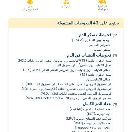
في المنزل
تقرير ذكي
خبير
جمع العينات
استشارة عن بُعد
يحتوي على:
43
الفحوصات المشمولة
فحوصات سكر الدم
الهيموجلوبين السكري (HbA1c)
الأنسولين الصيامي
السكر الصيامي
فحوصات الدهنيات في الدم
نسبة الدهون الثلاثية (TG)/كوليستيرول البروتين الدهني العالي الكثافة (HDL)
معدل الكوليسترول السيئ/ الكوليسترول الجيد
اجمالي الكوليستيرول/كوليستيرول البروتين الدهني العالي الكثافة (HDL)
نسبة الدهون الثلاثية (TG)
اجمالي الكوليستيرول
كوليستيرول البروتين الدهني العالي الكثافة (الكوليستيرول الجيد-HDL)
كوليستيرول البروتين الدهني منخفض الكثافة (الكوليستيرول السيء-LDL)
كوليسترول البروتين الدهني منخفض الكثافة للغاية (VLDL)
مستوى البروتين الدهني غير مرتفع الكثافة (Non-HDL Cholesterol)
تعداد الدم الكامل
تعداد الصفيحات الدموية (البلاكيت)
الهيماتوكريت(HCT)
مُتوسّط ​​حجم الصفائح الدمويّة (MPV)
تعداد خلايا الدم البيضاء (WBC)
الخلايا القاعدية (Basophils)