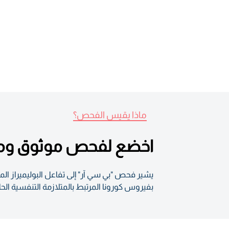
ماذا يقيس الفحص؟
اخضع لفحص موثوق ومعت
يشير فحص "بي سي آر" إلى تفاعل البوليميراز ا
بفيروس كورونا المرتبط بالمتلازمة التنفسية الحادة الشديدة النوع 2 الذي يُعرف اختصارًا بـ (سارس-كوف-2)، و