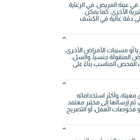
ُستخدم اختبار PCR للكشف عن كميات صغيرة جداً من المادة الوراثية، مثل DNA أو RNA، في عينة المريض. في الرعاية
 الفيروسية أو البكتيرية الأخرى. كما يمكن
إلى دقة عالية في الكشف
بكتيريا أو مسببات الأمراض الأخرى.
 وبعض الأمراض المنقولة جنسياً، والسل،
 الفحص المناسب بناءً على
 معينة، وأكثر استخداماته
 أو الحلق، ثم إرسالها إلى مختبر معتمد
متطلبات السفر، أو فحوصات العمل، أو التصريح