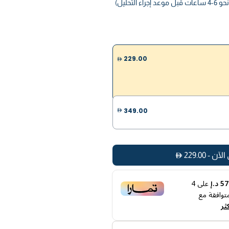
 التحليل)
229.00
349.00
الآن
-
229.00
 د.إ
على
4
توافقة مع
ثر