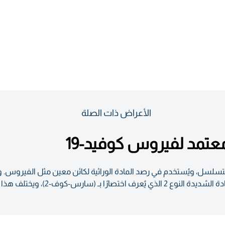
الأعراض ذات الصلة
مد لفيروس كوفيد-19
لمتسلسل، ويُستخدم في رصد المادة الوراثية لكائن معين مثل الفيروس
يختلف هذا الفحص عن فحص الأجسام المضادة.