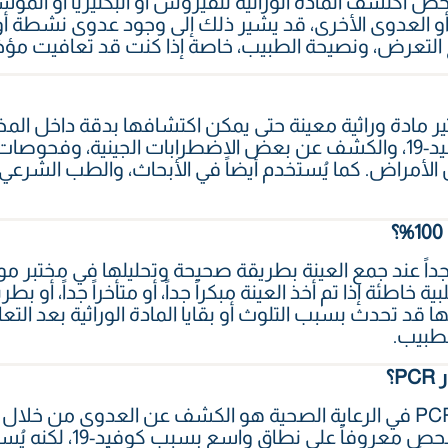
إيجابية أن الفحص اكتشف المادة الوراثية للفيروس أو البكتيريا أو
لكشف عنه. في حالة كوفيد-19 أو العدوى الأخرى، قد يشير ذلك إلى وجود عد
ريخ التعرض، ونصيحة الطبيب، خاصة إذا كنت قد تعافيت مؤخر
 PCR لتحديد وتكثير مادة وراثية معينة حتى يمكن اكتشافها بدقة داخل
لتشخيص العدوى، وفحص كوفيد-19، والكشف عن بعض الاضطرابات الجينية،
لأمراض. كما يُستخدم أيضاً في الأبحاث، والطب الشرعي،
 وحساسة جداً عند جمع العينة بطريقة صحيحة وتحليلها في مختب
ة سلبية خاطئة إذا تم أخذ العينة مبكراً جداً، أو متأخراً جداً، أو
نها قد تحدث بسبب التلوث أو بقايا المادة الوراثية بعد الت
لطبيب.
P؟
الاستخدام الأكثر شيوعاً لاختبار PCR في الرعاية الصحية هو الكشف عن العدوى م
للفيروسات أو البكتيريا. أص