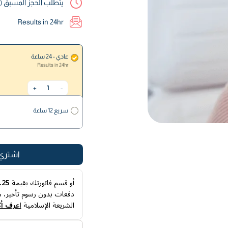
يتطلب الحجز المسبق (نحو 6-4 ساعات قبل موعد إجراء
Results in 24hr
عادي - 24 ساعة
Results in 24hr
1
+
-
سريع 12 ساعة
اشتري 
أو قسم فاتورتك بقيمة
57.25
دفعات بدون رسوم تأخير، م
الشريعة الإسلامية
اعرف أك