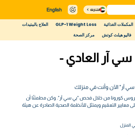
English
الشارقة
المكملات الغذائية
GLP-1 Weight Loss
العلاج بالببتيدات
فاليو هيلث كوتش
مركز الصحة
ي آر العادي -
ي آر" الآن وأنت في منزلك
بفيروس كورونا من خلال فحص "بي سي آر". وكن مطمئنًا أن
لى معايير التعقيم ويمتثل للأنظمة الصحية الصادرة عن هيئة
 المنزل