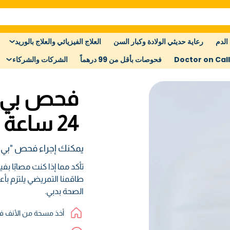
الدم
رعاية حديثي الولادة وكبار السن
العلاج الفيزيائي والعلاج بالوريد
Doctor on Call
فحوصات بأقل من 99 درهماً
الشركات والشركاء
فحص بي س
24 ساعة
يمكنك إجراء فحص "بي س
تأكد مما إذا كنت مصابًا 
طاقمنا التمريضي يلتزم بأع
الصحة بدبي.
أخذ مسحة من الأنف في