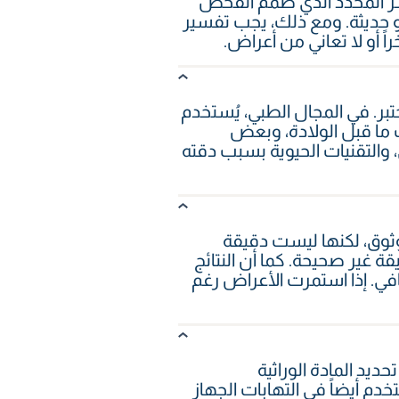
 المؤشر المحدد الذي صُمم الفحص
وى نشطة أو حديثة. ومع ذلك، يجب تفسير
اً أو لا تعاني من أعراض.
 المختبر. في المجال الطبي، يُستخدم
 وفحوصات ما قبل الولادة، وبعض
 والتقنيات الحيوية بسبب دقته
ر موثوق، لكنها ليست دقيقة
 بطريقة غير صحيحة. كما أن النتائج
عافي. إذا استمرت الأعراض رغم
ن خلال تحديد المادة الوراثية
بح الفحص معروفاً على نطاق واسع بسبب كوفيد-19، لكنه يُستخدم أيضاً في التهابات الجهاز