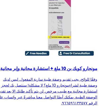
مونجارو كويك بن 10 ملغ + استشارة مجانية وإبر مجانية
وفقًا للوائح، يجب تقديم وصفة طبية سارية المفعول. ليس لديك
وصفة طبية لشراءمونجارو 10 ملغ؟ لا مشكلة! سنتصل بك لحجز
استشارة مجانية مع طبيب مرخص. لن يتم تأكيد طلبك إلا بعد تقدي
الوصفة الطبية. يمكنك أيضًا التواصل معنا مباشرةً عبر واتساب ع
الرقم ٩٦٦٥٩٦١٣٣٥٧٧.