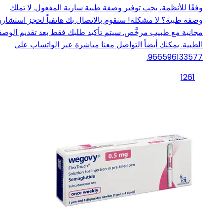
وفقًا للأنظمة، يجب توفير وصفة طبية سارية المفعول. لا تملك
وصفة طبية؟ لا مشكلة! سنقوم بالاتصال بك هاتفياً لحجز استشارة
مجانية مع طبيب مرخَّص. سيتم تأكيد طلبك فقط بعد تقديم الوصف
الطبية. يمكنك أيضاً التواصل معنا مباشرة عبر الواتساب على
966596133577.
1261