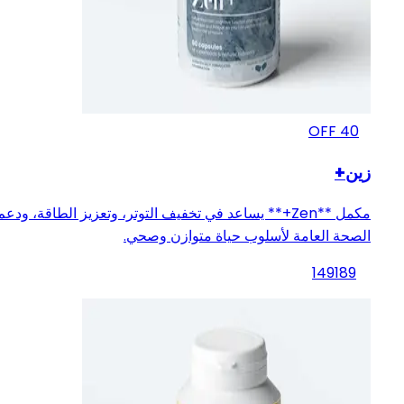
OFF
40
زين+
مكمل **Zen+** يساعد في تخفيف التوتر، وتعزيز الطاقة، ودعم
الصحة العامة لأسلوب حياة متوازن وصحي.
149
189