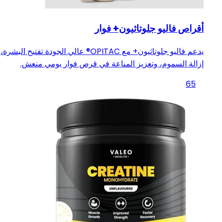
أقراص فاليو جلوتاثيون+ فوار
يدعم فاليو جلوتاثيون+ مع OPITAC®️ عالي الجودة تفتيح البشرة،
إزالة السموم، وتعزيز المناعة في قرص فوار يومي منعش.
65