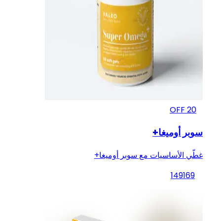
OFF
20
سوبر أوميغا+
غطّي الأساسيات مع سوبر أوميغا+
149
169