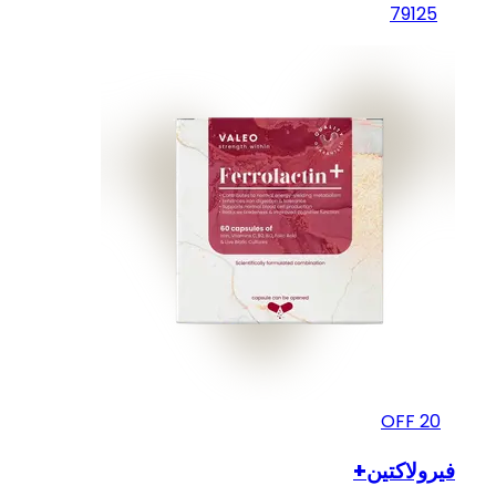
79
125
OFF
20
فيرولاكتين+