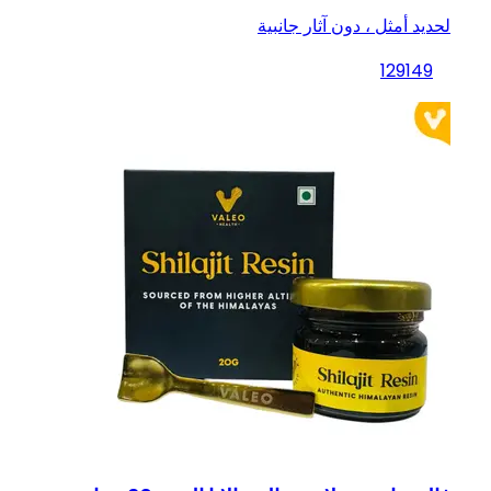
لحديد أمثل ، دون آثار جانبية
129
149