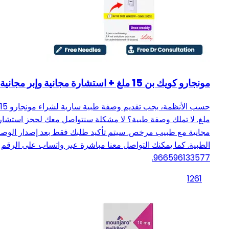
مونجارو كويك بن 15 ملغ + استشارة مجانية وإبر مجانية
حسب الأنظمة، يجب تقديم وصفة طبية سارية لشراء مونجارو 15
ملغ. لا تملك وصفة طبية؟ لا مشكلة سنتواصل معك لحجز استشار
مجانية مع طبيب مرخص. سيتم تأكيد طلبك فقط بعد إصدار الوص
الطبية. كما يمكنك التواصل معنا مباشرة عبر واتساب على الرقم
966596133577.
1261