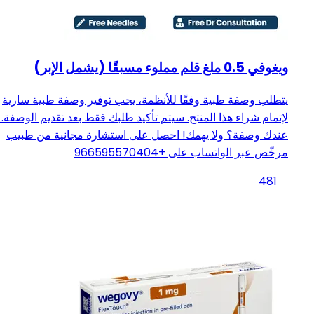
ويغوفي 0.5 ملغ قلم مملوء مسبقًا (يشمل الإبر)
يتطلب وصفة طبية وفقًا للأنظمة، يجب توفير وصفة طبية سارية
لإتمام شراء هذا المنتج. سيتم تأكيد طلبك فقط بعد تقديم الوصفة. 
عندك وصفة؟ ولا يهمك! احصل على استشارة مجانية من طبيب
مرخّص عبر الواتساب على +966595570404
481