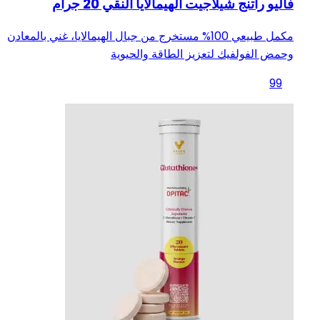
فاليو راتنج شيلاجيت الهيمالايا النقي 20 جرام
مكمل طبيعي 100% مستخرج من جبال الهيمالايا، غني بالمعادن
وحمض الفولفيك لتعزيز الطاقة والحيوية
99