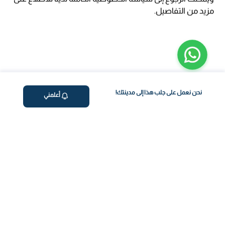
مزيد من التفاصيل.
نحن نعمل على جلب هذا إلى مدينتك!
أعلمني
ڤاليو
من نحن
برنامج فقدان الوزن
المساعدة والدعم
اختبار معملي في المنزل
support@feelvaleo.com
بالتنقيط الرابع
Call +966112054560
المكملات الغذائية
سياسة الخصوصية
اختبار عدم تحمل الطعام
الشروط والأحكام
استشارة الطبيب
View LLM