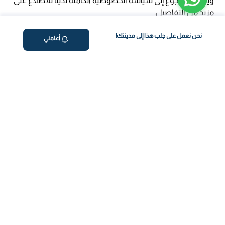
ويمكنك الرجوع إلى سياسة الخصوصية الكاملة لدينا للاطلاع على
مزيد من التفاصيل.
نحن نعمل على جلب هذا إلى مدينتك!
أعلمني
ڤاليو
من نحن
برنامج فقدان الوزن
المساعدة والدعم
اختبار معملي في المنزل
support@feelvaleo.com
بالتنقيط الرابع
Call +966112054560
المكملات الغذائية
سياسة الخصوصية
اختبار عدم تحمل الطعام
الشروط والأحكام
استشارة الطبيب
View LLM
ويغوفي
خزنة الثقة
دفع آمن
كن على تواصل