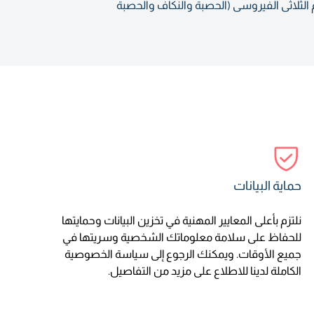
 يشمل هذا التطعيم: المطعوم الثلاثى البكتيري (الدفتيريا والكزاز والسعال الديكي)٫ مطعوم الثلاثى الفيروسى (الحصبة والنكاف والحصبة
حماية البيانات
نلتزم بأعلى المعايير المهنية في تخزين البيانات وحمايتها
للحفاظ على سلامة معلوماتك الشخصية وسريتها في
جميع الأوقات. ويمكنك الرجوع إلى سياسة الخصوصية
الكاملة لدينا للاطلاع على مزيد من التفاصيل.