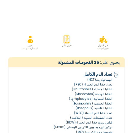
في المنزل
تقرير ذكي
خبير
جمع العينات
استشارة عن بُعد
يحتوي على:
25
الفحوصات المشمولة
تعداد الدم الكامل
الهيماتوكريت(HCT)
تعداد خلايا الدم الحمراء (RBC)
الخلايا المتعادلة (Neutrophils)
الخلايا الوحيدة (Monocytes)
الخلايا اللمفاوية (Lymphocytes)
الخلايا الحمضية (Eosinophils)
الخلايا القاعدية (Basophils)
تعداد خلايا الدم البيضاء (WBC)
تعداد الصفيحات الدموية (البلاكيت)
قياس توزيع خلايا الدم الحمراء(RDW)
تركيز الهيموجلوبين الكريوي الوسطي (MCHC)
متوسط حجم الكريات(MCV)