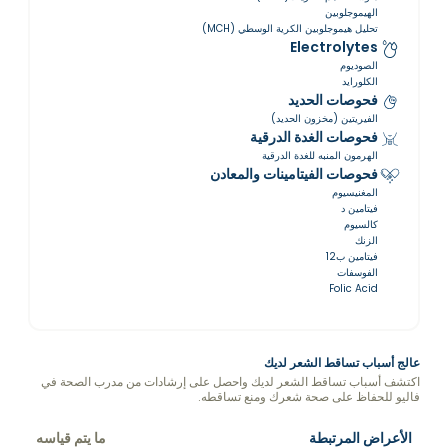
الهيموجلوبين
تحليل هيموجلوبين الكرية الوسطي (MCH)
Electrolytes
الصوديوم
الكلورايد
فحوصات الحديد
الفيريتين (مخزون الحديد)
فحوصات الغدة الدرقية
الهرمون المنبه للغدة الدرقية
فحوصات الفيتامينات والمعادن
المغنيسيوم
فيتامين د
كالسيوم
الزنك
فيتامين ب12
الفوسفات
Folic Acid
عالج أسباب تساقط الشعر لديك
اكتشف أسباب تساقط الشعر لديك واحصل على إرشادات من مدرب الصحة في
فاليو للحفاظ على صحة شعرك ومنع تساقطه.
الأعراض المرتبطة
ما يتم قياسه