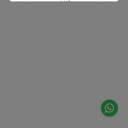
الهفوف‎
الخرج
المبرز
الطائف
بريدة
عنيزة
حائل
الخبر
القطيف‎
أبها