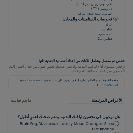
ثلاثي يودوثيرونين الحر (FT3)
ثايروكسن (FT4)
الهرمون المنبه للغدة الدرقية
فحوصات الفيتامينات والمعادن
الزنك
فيتامين د
المغنيسيوم
فيتامين ب12
فحص دم مفصل وشامل للاناث من اعداد أخصائية التغذية دانيا
ارفعي مستوى أداء لياقتكِ البدنية وادعمي صحتكِ لعمرٍ أطول من خلال اختبار الدم
الحصري من اعداد أخصائية التغذية دانيا.
مقدم الخدمة:
تمام العلاج الطبية (رقم ترخيص الهيئة السعودية للتخصصات الصحية:
1058924559)
الأعراض المرتبطة
ما يتم قياسه
هل ترغبين في تحسين لياقتك البدنية ودعم صحتك لعمرٍ أطول؟
Brain Fog, Dizziness, Irritability, Mood Changes, Sleep
Disturbance.