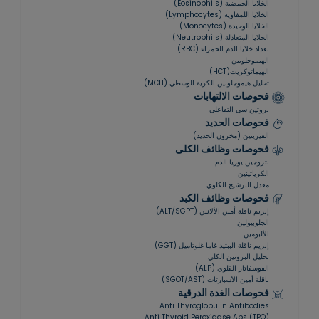
الخلايا الحمضية (Eosinophils)
الخبر
الخلايا اللمفاوية (Lymphocytes)
الخلايا الوحيدة (Monocytes)
الخلايا المتعادلة (Neutrophils)
القطيف‎
تعداد خلايا الدم الحمراء (RBC)
الهيموجلوبين
الهيماتوكريت(HCT)
أبها
تحليل هيموجلوبين الكرية الوسطي (MCH)
فحوصات الالتهابات
بروتين سي التفاعلي
الظهران
فحوصات الحديد
الفيريتين (مخزون الحديد)
الجبيل
فحوصات وظائف الكلى
نتروجين يوريا الدم
الكرياتينين
لا أعرف
معدل الترشيح الكلوي
فحوصات وظائف الكبد
إنزيم ناقلة أمين الألانين (ALT/SGPT)
موقع البحر الأحمر
الجلوبيولين
الألبومين
إنزيم ناقلة الببتيد غاما غلوتاميل (GGT)
تحليل البروتين الكلي
الفوسفاتاز القلوي (ALP)
ناقلة أمين الأسبارتات (SGOT/AST)
فحوصات الغدة الدرقية
Anti Thyroglobulin Antibodies
Anti Thyroid Peroxidase Abs (TPO)