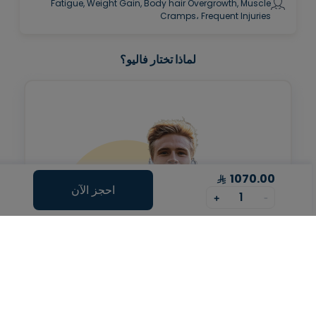
Fatigue, Weight Gain, Body hair Overgrowth, Muscle
Cramps، Frequent Injuries
لماذا تختار فاليو؟
1070.00
احجز الآن
1
+
-