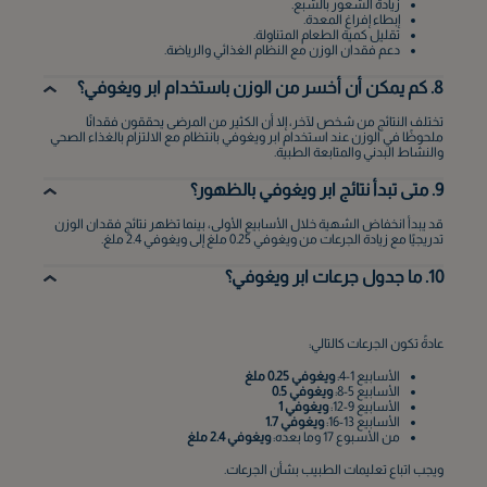
زيادة الشعور بالشبع.
إبطاء إفراغ المعدة.
تقليل كمية الطعام المتناولة.
دعم فقدان الوزن مع النظام الغذائي والرياضة.
8. كم يمكن أن أخسر من الوزن باستخدام ابر ويغوفي؟
تختلف النتائج من شخص لآخر، إلا أن الكثير من المرضى يحققون فقدانًا
ملحوظًا في الوزن عند استخدام ابر ويغوفي بانتظام مع الالتزام بالغذاء الصحي
والنشاط البدني والمتابعة الطبية.
9. متى تبدأ نتائج ابر ويغوفي بالظهور؟
قد يبدأ انخفاض الشهية خلال الأسابيع الأولى، بينما تظهر نتائج فقدان الوزن
تدريجيًا مع زيادة الجرعات من ويغوفي 0.25 ملغ إلى ويغوفي 2.4 ملغ.
10. ما جدول جرعات ابر ويغوفي؟
عادةً تكون الجرعات كالتالي:
الأسابيع 1-4:
ويغوفي 0.25 ملغ
الأسابيع 5-8:
ويغوفي 0.5
الأسابيع 9-12:
ويغوفي 1
الأسابيع 13-16:
ويغوفي 1.7
من الأسبوع 17 وما بعده:
ويغوفي 2.4 ملغ
ويجب اتباع تعليمات الطبيب بشأن الجرعات.