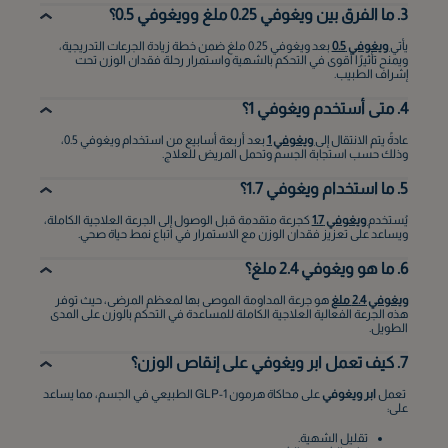
3. ما الفرق بين ويغوفي 0.25 ملغ وويغوفي 0.5؟
يأتي
ويغوفي 0.5
بعد ويغوفي 0.25 ملغ ضمن خطة زيادة الجرعات التدريجية،
ويمنح تأثيرًا أقوى في التحكم بالشهية واستمرار رحلة فقدان الوزن تحت
إشراف الطبيب.
4. متى أستخدم ويغوفي 1؟
عادةً يتم الانتقال إلى
ويغوفي 1
بعد أربعة أسابيع من استخدام ويغوفي 0.5،
وذلك حسب استجابة الجسم وتحمل المريض للعلاج.
5. ما استخدام ويغوفي 1.7؟
يُستخدم
ويغوفي 1.7
كجرعة متقدمة قبل الوصول إلى الجرعة العلاجية الكاملة،
ويساعد على تعزيز فقدان الوزن مع الاستمرار في اتباع نمط حياة صحي.
6. ما هو ويغوفي 2.4 ملغ؟
ويغوفي 2.4 ملغ
هو جرعة المداومة الموصى بها لمعظم المرضى، حيث توفر
هذه الجرعة الفعالية العلاجية الكاملة للمساعدة في التحكم بالوزن على المدى
الطويل.
7. كيف تعمل ابر ويغوفي على إنقاص الوزن؟
تعمل
ابر ويغوفي
على محاكاة هرمون GLP-1 الطبيعي في الجسم، مما يساعد
على:
تقليل الشهية.