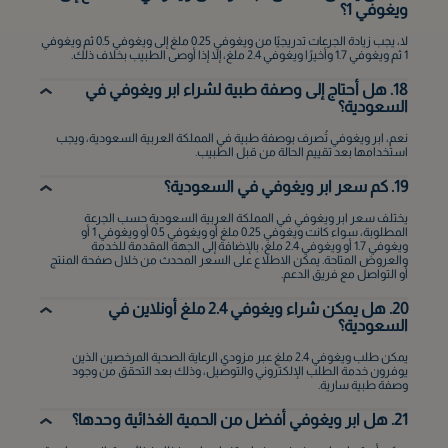
ويغوفي 1؟
الطائف
لا، يجب زيادة الجرعات تدريجيًا من ويغوفي 0.25 ملغ إلى ويغوفي 0.5 ثم ويغوفي
1 ثم ويغوفي 1.7 وأخيرًا ويغوفي 2.4 ملغ، إلا إذا أوصى الطبيب بخلاف ذلك.
بريدة
18. هل أحتاج إلى وصفة طبية لشراء ابر ويغوفي في
عنيزة
السعودية؟
نعم، ابر ويغوفي تُصرف بوصفة طبية في المملكة العربية السعودية، ويجب
حائل
استخدامها بعد تقييم الحالة من قبل الطبيب.
19. كم سعر ابر ويغوفي في السعودية؟
الخبر
يختلف سعر ابر ويغوفي في المملكة العربية السعودية حسب الجرعة
المطلوبة، سواء كانت ويغوفي 0.25 ملغ أو ويغوفي 0.5 أو ويغوفي 1 أو
القطيف‎
ويغوفي 1.7 أو ويغوفي 2.4 ملغ، بالإضافة إلى الجهة المقدمة للخدمة
والعروض المتاحة. يمكن الاطلاع على السعر المحدث من خلال صفحة المنتج
أو التواصل مع فريق الدعم.
أبها
20. هل يمكن شراء ويغوفي 2.4 ملغ أونلاين في
السعودية؟
الظهران
يمكن طلب ويغوفي 2.4 ملغ عبر مزودي الرعاية الصحية المرخصين الذين
يوفرون خدمة الطلب الإلكتروني والتوصيل، وذلك بعد التحقق من وجود
وصفة طبية سارية.
الجبيل
21. هل ابر ويغوفي أفضل من الحمية الغذائية وحدها؟
لا أعرف