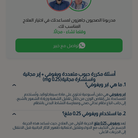
مدربونا الصحيون جاهزون لمساعدتك في اختيار العلاج
المناسب لك.
وقتما تشاء - مجانًا.
تواصل مع خبير
أسئلة مكررة حبوب متعددة ويغوفي + إبر مجانية
واستشارة مجانية(0.25 mg)
1. ما هي ابر ويغوفي؟
ابر ويغوفي
هي حقن أسبوعية تحتوي على مادة سيماجلوتايد، وتُستخدم
للمساعدة على إنقاص الوزن من خلال تقليل الشهية وزيادة الشعور بالشبع،
إلى جانب اتباع نظام غذائي صحي وممارسة النشاط البدني بانتظام.
2. ما استخدام ويغوفي 0.25 ملغ؟
يُعد
ويغوفي 0.
25 ملغ
الجرعة الأولى من العلاج، حيث تساعد هذه الجرعة
الجسم على التكيف مع الدواء وتقليل احتمالية ظهور الآثار الجانبية قبل الانتقال
إلى الجرعات الأعلى.