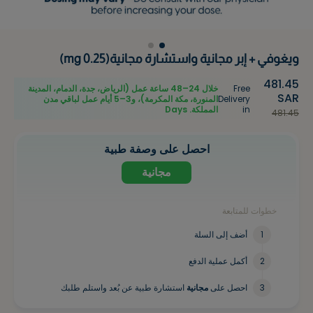
ويغوفي + إبر مجانية واستشارة مجانية(0.25 mg)
481.45
Free
خلال 24–48 ساعة عمل (الرياض، جدة، الدمام، المدينة
SAR
Delivery
المنورة، مكة المكرمة)، و3–5 أيام عمل لباقي مدن
in
المملكة.
Days
481.45
احصل على وصفة طبية
مجانية
خطوات للمتابعة
1
أضف إلى السلة
2
أكمل عملية الدفع
3
احصل على
مجانية
استشارة طبية عن بُعد واستلم طلبك