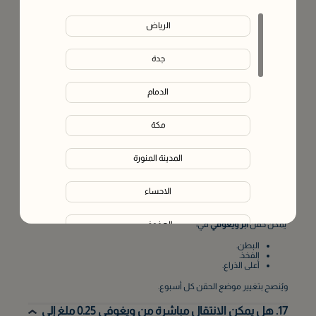
نعم، تُعد ابر ويغوفي علاجًا معتمدًا لإنقاص الوزن عند استخدامها بوصفة
طبية وتحت إشراف مقدم رعاية صحية مؤهل.
الرياض
14. من الأشخاص الذين لا تناسبهم ابر ويغوفي؟
جدة
قد لا تكون
ابر ويغوفي
مناسبة للأشخاص الذين:
الحوامل أو من يخططن للحمل.
الدمام
لديهم حساسية من مادة سيماجلوتايد.
لديهم تاريخ شخصي أو عائلي لسرطان الغدة الدرقية النخاعي.
يعانون من متلازمة الأورام الصماء المتعددة من النوع الثاني
(MEN2).
مكة
15. كم مرة تُستخدم ابر ويغوفي؟
المدينة المنورة
تُستخدم ابر ويغوفي مرة واحدة أسبوعيًا، ويفضل في اليوم نفسه من كل
أسبوع.
الاحساء
16. أين يتم حقن ابر ويغوفي؟
الهفوف‎
يمكن حقن
ابر ويغوفي
في:
البطن.
الفخذ.
الخرج
أعلى الذراع.
ويُنصح بتغيير موضع الحقن كل أسبوع.
المبرز
17. هل يمكن الانتقال مباشرة من ويغوفي 0.25 ملغ إلى