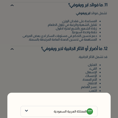
11. ما فوائد ابر ويغوفي؟
تشمل فوائد
ابر ويغوفي
:
المساعدة على فقدان الوزن.
تقليل الشهية والرغبة في تناول الطعام.
زيادة الشعور بالشبع لفترة أطول.
حقنة واحدة أسبوعيًا.
دعم تحسين التحكم في مستويات السكر لدى بعض المرضى.
المساهمة في تحسين الصحة العامة المرتبطة بالسمنة.
12. ما أضرار أو الآثار الجانبية لابر ويغوفي؟
قد تشمل الآثار الجانبية:
الغثيان.
القيء.
الإسهال.
الإمساك.
آلام المعدة.
الانتفاخ.
عسر الهضم.
التعب.
فقدان الشهية.
وغالبًا ما تخف هذه الأعراض مع استمرار العلاج.
13. هل ابر ويغوفي آمنة؟
المملكة العربية السعودية