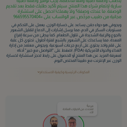
يتطلب وصفة طبية وفقًا للأنظمة، يجب توفير وصفة طبية
سارية لإتمام شراء هذا المنتج. سيتم تأكيد طلبك فقط بعد تقديم
الوصفة. ما عندك وصفة؟ ولا يهمك! احصل على استشارة
مجانية من طبيب مرخّص عبر الواتساب على +966595570404
ويجوفي هو دواء حقن يساعد على خسارة الوزن. يعمل على التحكم في
مستويات السكر في الدم، مما يرسل إشارات إلى الدماغ لتقليل الشعور
بالجوع والرغبة الشديدة في تناول الطعام. كما يبطئ من سرعة إفراغ
المعدة، مما يساعدك على الشعور بالشبع لفترة أطول. تحتوي كل علبة
على قلم واحد يحتوي على أربع جرعات أسبوعية. ويجوفي معتمد من إدارة
الغذاء والدواء الأمريكية (FDA). اضغط على "التواصل مع خبير" أدناه
لمعرفة المزيد عن هذا المنتج أو للحصول على رابط لحجز استشارة لخسارة
الوزن عبر الإنترنت مع طبيبنا المختص اليوم.
المكونات الرئيسية وكيفية الاستخدام
مرحباً!
لنتحدث عن الخيارات المتاحة
لك.