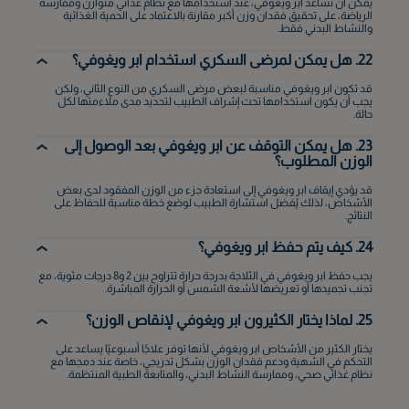
يمكن أن تساعد ابر ويغوفي، عند استخدامها مع نظام غذائي متوازن وممارسة
الرياضة، على تحقيق فقدان وزن أكبر مقارنة بالاعتماد على الحمية الغذائية
والنشاط البدني فقط.
موقع البحر الأحمر
22. هل يمكن لمرضى السكري استخدام ابر ويغوفي؟
قد تكون ابر ويغوفي مناسبة لبعض مرضى السكري من النوع الثاني، ولكن
يجب أن يكون استخدامها تحت إشراف الطبيب لتحديد مدى ملاءمتها لكل
حالة.
23. هل يمكن التوقف عن ابر ويغوفي بعد الوصول إلى
الوزن المطلوب؟
قد يؤدي إيقاف ابر ويغوفي إلى استعادة جزء من الوزن المفقود لدى بعض
الأشخاص، لذلك يُفضل استشارة الطبيب لوضع خطة مناسبة للحفاظ على
النتائج.
24. كيف يتم حفظ ابر ويغوفي؟
يجب حفظ ابر ويغوفي في الثلاجة بدرجة حرارة تتراوح بين 2 و8 درجات مئوية، مع
تجنب تجميدها أو تعريضها لأشعة الشمس أو الحرارة المباشرة.
25. لماذا يختار الكثيرون ابر ويغوفي لإنقاص الوزن؟
يختار الكثير من الأشخاص ابر ويغوفي لأنها توفر علاجًا أسبوعيًا يساعد على
التحكم في الشهية ودعم فقدان الوزن بشكل تدريجي، خاصة عند دمجها مع
نظام غذائي صحي، وممارسة النشاط البدني، والمتابعة الطبية المنتظمة.