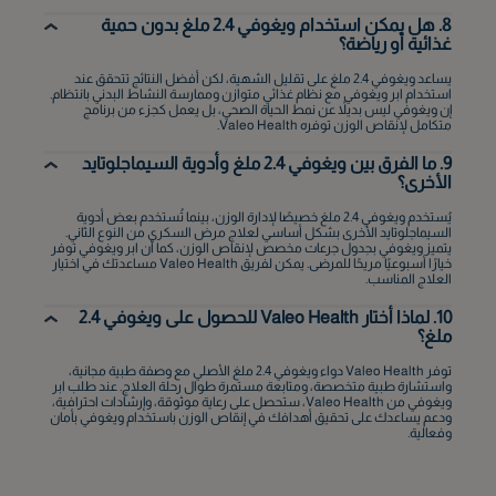
8. هل يمكن استخدام ويغوفي 2.4 ملغ بدون حمية
غذائية أو رياضة؟
يساعد ويغوفي 2.4 ملغ على تقليل الشهية، لكن أفضل النتائج تتحقق عند
استخدام ابر ويغوفي مع نظام غذائي متوازن وممارسة النشاط البدني بانتظام.
إن ويغوفي ليس بديلاً عن نمط الحياة الصحي، بل يعمل كجزء من برنامج
متكامل لإنقاص الوزن توفره Valeo Health.
9. ما الفرق بين ويغوفي 2.4 ملغ وأدوية السيماجلوتايد
الأخرى؟
يُستخدم ويغوفي 2.4 ملغ خصيصًا لإدارة الوزن، بينما تُستخدم بعض أدوية
السيماجلوتايد الأخرى بشكل أساسي لعلاج مرض السكري من النوع الثاني.
يتميز ويغوفي بجدول جرعات مخصص لإنقاص الوزن، كما أن ابر ويغوفي توفر
خيارًا أسبوعيًا مريحًا للمرضى. يمكن لفريق Valeo Health مساعدتك في اختيار
العلاج المناسب.
10. لماذا أختار Valeo Health للحصول على ويغوفي 2.4
ملغ؟
توفر Valeo Health دواء ويغوفي 2.4 ملغ الأصلي مع وصفة طبية مجانية،
واستشارة طبية متخصصة، ومتابعة مستمرة طوال رحلة العلاج. عند طلب ابر
ويغوفي من Valeo Health، ستحصل على رعاية موثوقة، وإرشادات احترافية،
ودعم يساعدك على تحقيق أهدافك في إنقاص الوزن باستخدام ويغوفي بأمان
وفعالية.