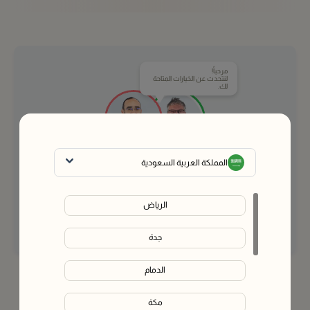
مرحباً!
لنتحدث عن الخيارات المتاحة
لك.
المملكة العربية السعودية
مدربونا الصحيون جاهزون لمساعدتك في اختيار العلاج
المناسب لك.
وقتما تشاء - مجانًا.
الرياض
تواصل مع خبير
جدة
الدمام
أسئلة مكررة حبوب متعددة وصفة مجانية + ويغوفي ٢.٤
ملجم (يشمل الإبر)
مكة