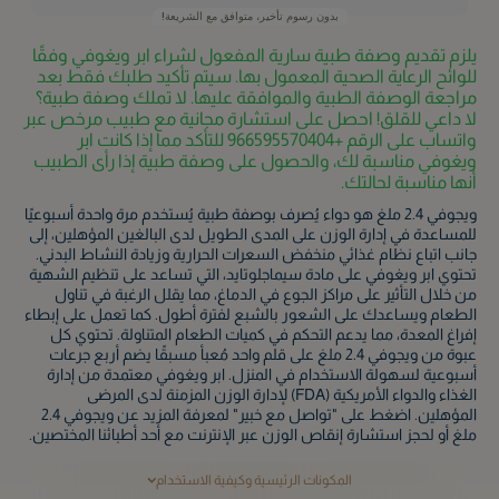
بدون رسوم تأخير، متوافق مع الشريعة!
يلزم تقديم وصفة طبية سارية المفعول لشراء ابر ويغوفي وفقًا
للوائح الرعاية الصحية المعمول بها. سيتم تأكيد طلبك فقط بعد
مراجعة الوصفة الطبية والموافقة عليها. لا تملك وصفة طبية؟
لا داعي للقلق! احصل على استشارة مجانية مع طبيب مرخص عبر
واتساب على الرقم +966595570404 للتأكد مما إذا كانت ابر
ويغوفي مناسبة لك، والحصول على وصفة طبية إذا رأى الطبيب
أنها مناسبة لحالتك.
ويجوفي 2.4 ملغ هو دواء يُصرف بوصفة طبية يُستخدم مرة واحدة أسبوعيًا
للمساعدة في إدارة الوزن على المدى الطويل لدى البالغين المؤهلين، إلى
جانب اتباع نظام غذائي منخفض السعرات الحرارية وزيادة النشاط البدني.
تحتوي ابر ويغوفي على مادة سيماجلوتايد، التي تساعد على تنظيم الشهية
من خلال التأثير على مراكز الجوع في الدماغ، مما يقلل الرغبة في تناول
الطعام ويساعدك على الشعور بالشبع لفترة أطول. كما تعمل على إبطاء
إفراغ المعدة، مما يدعم التحكم في كميات الطعام المتناولة. تحتوي كل
عبوة من ويجوفي 2.4 ملغ على قلم واحد مُعبأ مسبقًا يضم أربع جرعات
أسبوعية لسهولة الاستخدام في المنزل. ابر ويغوفي معتمدة من إدارة
الغذاء والدواء الأمريكية (FDA) لإدارة الوزن المزمنة لدى المرضى
المؤهلين. اضغط على "تواصل مع خبير" لمعرفة المزيد عن ويجوفي 2.4
ملغ أو لحجز استشارة إنقاص الوزن عبر الإنترنت مع أحد أطبائنا المختصين.
المكونات الرئيسية وكيفية الاستخدام