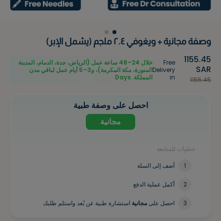
وصفة مجانية + ويغوفي ٢.٤ ملجم (يشمل الإبر)
1155.45
Free
خلال 24–48 ساعة عمل (الرياض، جدة، الدمام، المدينة
SAR
Delivery
المنورة، مكة المكرمة)، و3–5 أيام عمل لباقي مدن
in
المملكة.
Days
1155.45
احصل على وصفة طبية
مجانية
خطوات للمتابعة
1
أضف إلى السلة
2
أكمل عملية الدفع
3
احصل على
مجانية
استشارة طبية عن بُعد واستلم طلبك