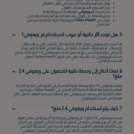
الخبر
يقلل الشهية والرغبة الشديدة في تناول الطعام.
يزيد الشعور بالشبع لفترات أطول.
يستخدم كـ
ابر ويغوفي
مرة واحدة أسبوعيًا فقط.
يدعم الحفاظ على الوزن بعد فقدانه مع اتباع نمط حياة صحي.
القطيف‎
يتوفر في
Valeo Health
مع وصفة طبية مجانية ودعم طبي
متخصص.
أبها
5. هل توجد آثار جانبية أو عيوب لاستخدام ابر ويغوفي؟
قد تسبب ابر ويغوفي بعض الآثار الجانبية مثل الغثيان، القيء، الإسهال،
الظهران
الإمساك، أو اضطرابات المعدة، خاصة في بداية العلاج. غالبًا ما تكون هذه
الأعراض مؤقتة وتتحسن مع استمرار استخدام ويغوفي 2.4 ملغ. لذلك ينصح
باستخدام ويغوفي تحت إشراف طبي من فريق Valeo Health لضمان
الجبيل
الاستخدام الآمن.
6. لماذا أحتاج إلى وصفة طبية للحصول على ويغوفي 2.4
لا أعرف
ملغ؟
يُصرف ويغوفي 2.4 ملغ بوصفة طبية لأنه يحتاج إلى تقييم طبي لتحديد الجرعة
موقع البحر الأحمر
المناسبة ومتابعة الحالة الصحية أثناء العلاج. في Valeo Health، يتم تقييم
حالتك الصحية قبل وصف ابر ويغوفي، مع متابعة مستمرة لضمان أفضل نتائج
ممكنة من استخدام ويغوفي.
7. كيف يتم استخدام ويغوفي 2.4 ملغ؟
يُستخدم ويغوفي 2.4 ملغ كـ ابر ويغوفي مرة واحدة أسبوعيًا في نفس اليوم
من كل أسبوع، ويمكن حقنه في البطن أو الفخذ أو الجزء العلوي من الذراع.
يجب الالتزام بتعليمات الطبيب وعدم تغيير الجرعة دون استشارة المختص.
تقدم Valeo Health إرشادات كاملة حول الاستخدام الصحيح لـ ويغوفي.