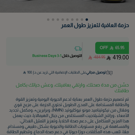
حزمة العافية لتعزيز طول العمر
OFF
65.95
التوصيل خلال
1-3 Business Days
419.00
484.95
توصيل مجاني
على الطلبات الإضافية التي تزيد عن د.إ.
100
حسِّن من مدة صحتك، وارتقي بعافيتك، وعش حياتك بكامل
طاقتك
تم تصميم حزمة طول العمر بعناية لدعم الحيوية اليومية وتعزيز القوة
والطاقة المستدامة على المدى الطويل تحتوي الحزمة على مزيج قوي
وفعّال من نيكوتيناميد مونو نيوكليوتيد (NMN)، وبرابرين+، ومكمل تجديد
الأمعاء ، وراتنج الشيلاجيت المستخلص من جبال الهيمالايا، حيث يعمل
هذا المزيج المتكامل على دعم صحة الخلايا، وتعزيز التمثيل الغذائي،
والمساهمة في رفع مستويات الطاقة والحيوية بشكل طبيعي ومستدام.
معًا، تلعب هذه المكمّلات دورًا حيويًا في دعم صحة الدماغ، وتنظيم الطاقة