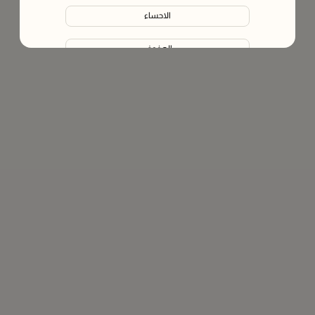
الاحساء
الهفوف‎
الخرج
المبرز
الطائف
بريدة
عنيزة
حائل
الخبر
القطيف‎