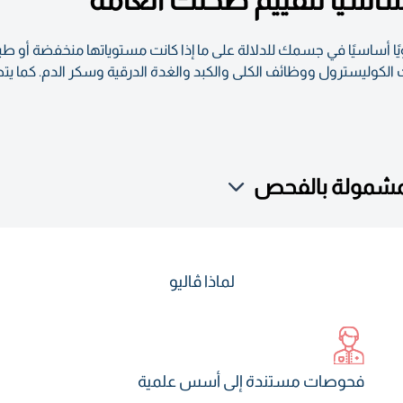
ص معلومات حول 35 مؤشرًا حيويًا أساسيًا في جسمك للدلالة على ما إذا كانت مستوياتها
كوليسترول ووظائف الكلى والكبد والغدة الدرقية وسكر الدم. كما يت
لمشمولة بالفحص
لماذا ڤاليو
فحوصات مستندة إلى أسس علمية