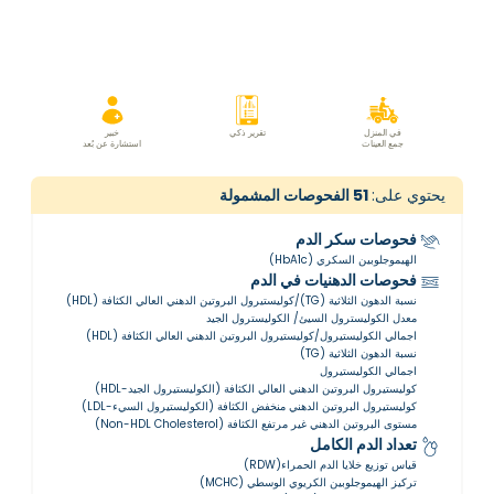
في المنزل
تقرير ذكي
خبير
جمع العينات
استشارة عن بُعد
يحتوي على:
51
الفحوصات المشمولة
فحوصات سكر الدم
الهيموجلوبين السكري (HbA1c)
فحوصات الدهنيات في الدم
نسبة الدهون الثلاثية (TG)/كوليستيرول البروتين الدهني العالي الكثافة (HDL)
معدل الكوليسترول السيئ/ الكوليسترول الجيد
اجمالي الكوليستيرول/كوليستيرول البروتين الدهني العالي الكثافة (HDL)
نسبة الدهون الثلاثية (TG)
اجمالي الكوليستيرول
كوليستيرول البروتين الدهني العالي الكثافة (الكوليستيرول الجيد-HDL)
كوليستيرول البروتين الدهني منخفض الكثافة (الكوليستيرول السيء-LDL)
مستوى البروتين الدهني غير مرتفع الكثافة (Non-HDL Cholesterol)
تعداد الدم الكامل
قياس توزيع خلايا الدم الحمراء(RDW)
تركيز الهيموجلوبين الكريوي الوسطي (MCHC)