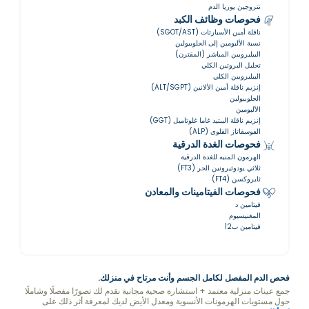
نتروجين يوريا الدم
فحوصات وظائف الكبد
ناقلة أمين الأسبارتات (SGOT/AST)
نسبة الألبومين إلى الجلوبيولين
البيليروبين المباشر (المقترن)
تحليل البروتين الكلي
البيليروبين الكلي
إنزيم ناقلة أمين الألانين (ALT/SGPT)
الجلوبيولين
الألبومين
إنزيم ناقلة الببتيد غاما غلوتاميل (GGT)
الفوسفاتاز القلوي (ALP)
فحوصات الغدة الدرقية
الهرمون المنبه للغدة الدرقية
ثلاثي يودوثيرونين الحر (FT3)
ثايروكسن (FT4)
فحوصات الفيتامينات والمعادن
فيتامين د
المغنيسيوم
فيتامين ب12
فحص الدم المفصل لكامل الجسم وأنت مرتاح في منزلك.
جمع عينات منزلية معتمد + استشارة صحية مجانية نقدم لك تصورًا مفصلًا وشاملًا
حول مستويات الهرمونات الأنسوية ومعدل الأيض لديك لمعرفة أثر ذلك على