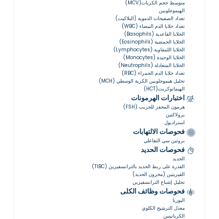
متوسط حجم الكريات(MCV)
الهيموجلوبين
تعداد الصفيحات الدموية (البلاكيت)
تعداد خلايا الدم البيضاء (WBC)
الخلايا القاعدية (Basophils)
الخلايا الحمضية (Eosinophils)
الخلايا اللمفاوية (Lymphocytes)
الخلايا الوحيدة (Monocytes)
الخلايا المتعادلة (Neutrophils)
تعداد خلايا الدم الحمراء (RBC)
تحليل هيموجلوبين الكرية الوسطي (MCH)
الهيماتوكريت(HCT)
اختبارات الهرمونات
هرمون المحفز للجريب (FSH)
برولاكتين
استراديول
فحوصات الالتهابات
بروتين سي التفاعلي
فحوصات الحديد
الحديد
القدرة على ربط الحديد بالترانسفيرين (TIBC)
الفيريتين (مخزون الحديد)
تحليل إشباع الترانسفيرين
فحوصات وظائف الكلى
اليوريا
معدل الترشيح الكلوي
الكرياتينين