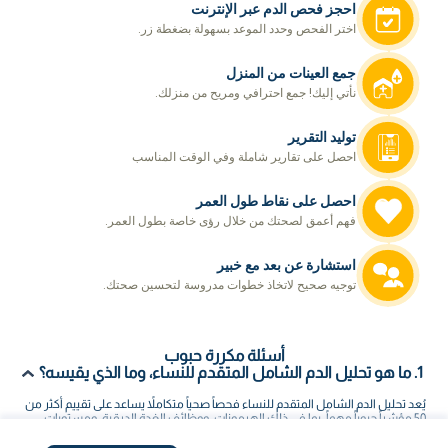
احجز فحص الدم عبر الإنترنت
اختر الفحص وحدد الموعد بسهولة بضغطة زر.
جمع العينات من المنزل
نأتي إليك! جمع احترافي ومريح من منزلك.
توليد التقرير
احصل على تقارير شاملة وفي الوقت المناسب
احصل على نقاط طول العمر
فهم أعمق لصحتك من خلال رؤى خاصة بطول العمر.
استشارة عن بعد مع خبير
توجيه صحيح لاتخاذ خطوات مدروسة لتحسين صحتك.
أسئلة مكررة حبوب
1. ما هو تحليل الدم الشامل المتقدم للنساء، وما الذي يقيسه؟
يُعد تحليل الدم الشامل المتقدم للنساء فحصاً صحياً متكاملاً يساعد على تقييم أكثر من
50 مؤشراً حيوياً مهماً، بما في ذلك الهرمونات، ووظائف الغدة الدرقية، ومستويات
السكر والكوليسترول، والفيتامينات والمعادن، بالإضافة إلى صحة الكبد والكلى وصورة
الدم الكاملة. ويُعد هذا تحليل الدم للنساء خياراً مثالياً لمتابعة الصحة العامة، والكشف