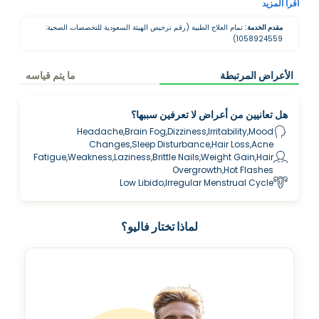
صحتك بمساعدة مدربي الصحة في فاليو.
اقرأ المزيد
مقدم الخدمة:
تمام العلاج الطبية (رقم ترخيص الهيئة السعودية للتخصصات الصحية:
1058924559)
الأعراض المرتبطة
ما يتم قياسه
هل تعانيين من أعراض لا تعرفين سببها؟
Headache,Brain Fog,Dizziness,Irritability,Mood
Changes,Sleep Disturbance,Hair Loss,Acne
Fatigue,Weakness,Laziness,Brittle Nails,Weight Gain,Hair
Overgrowth,Hot Flashes
Low Libido,Irregular Menstrual Cycle
لماذا تختار فاليو؟