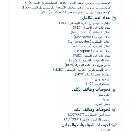
كوليستيرول البروتين الدهني العالي الكثافة (الكوليستيرول الجيد-HDL)
كوليستيرول البروتين الدهني منخفض الكثافة (الكوليستيرول السيء-LDL)
كوليسترول البروتين الدهني منخفض الكثافة للغاية (VLDL)
تعداد الدم الكامل
تحليل هيموجلوبين الكرية الوسطي (MCH)
تعداد خلايا الدم الحمراء (RBC)
الخلايا المتعادلة (Neutrophils)
الخلايا الوحيدة (Monocytes)
الخلايا اللمفاوية (Lymphocytes)
الخلايا الحمضية (Eosinophils)
الخلايا القاعدية (Basophils)
تعداد خلايا الدم البيضاء (WBC)
تعداد الصفيحات الدموية (البلاكيت)
قياس توزيع خلايا الدم الحمراء(RDW)
تركيز الهيموجلوبين الكريوي الوسطي (MCHC)
متوسط حجم الكريات(MCV)
الهيموجلوبين
الهيماتوكريت(HCT)
فحوصات وظائف الكلى
الكرياتينين
اليوريا
حمض اليوريك
فحوصات وظائف الكبد
ناقلة أمين الأسبارتات (SGOT/AST)
إنزيم ناقلة أمين الألانين (ALT/SGPT)
فحوصات الفيتامينات والمعادن
كالسيوم