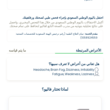
احتفل باليوم الوطني السعودي بإجراء فحص طبي لصحتك ورفاهيتك.
أكمل الاحتفالات باليوم الوطني السعودي من خلال هذا الفحص المخبري، واحصل
على نتائج تحليلية بتوجيه من مدرب الصحة التابع لڤاليو لتحافظ على تمام صحتك.
مقدم الخدمة:
تمام العلاج الطبية (رقم ترخيص الهيئة السعودية للتخصصات الصحية:
1058924559)
الأعراض المرتبطة
ما يتم قياسه
هل تعاني من أعراض لا تعرف سببها؟
Headache, Brain Fog, Dizziness, Irritability
Fatigue, Weakness, Laziness
لماذا تختار فاليو؟