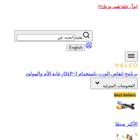
ابدأ رحلة تغيير وزنك!!
بحث
English
برنامج إنقاص الوزن باستخدام GLP-1
رعاية الأم والمولود
الفحوصات المنزلية
الأكثر مبيعًا