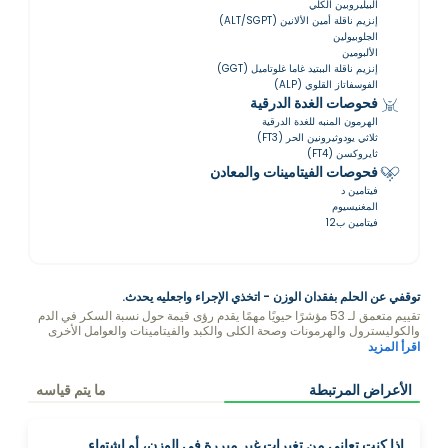
البيليروبين الكلي
إنزيم ناقلة أمين الألانين (ALT/SGPT)
الجلوبيولين
الألبومين
إنزيم ناقلة الببتيد غاما غلوتاميل (GGT)
الفوسفاتاز القلوي (ALP)
فحوصات الغدة الدرقية
الهرمون المنبه للغدة الدرقية
ثلاثي يودوثيرونين الحر (FT3)
ثايروكسن (FT4)
فحوصات الفيتامينات والمعادن
فيتامين د
المغنيسيوم
فيتامين ب12
توقفي عن الحلم بفقدان الوزن - اتخذي الإجراء واجعليه يحدث.
تقييم متعمق لـ 53 مؤشرًا حيويًا مهمًا يقدم رؤى قيمة حول نسبة السكر في الدم
والكوليسترول والهرمونات وصحة الكلى والكبد والفيتامينات والعوامل الأخرى
التي تؤثر على وزنك.
اقرأ المزيد
الأعراض المرتبطة
ما يتم قياسه
إذا كنت تعاني من تغيرات غير مبررة في الوزن، أو اشتهاء