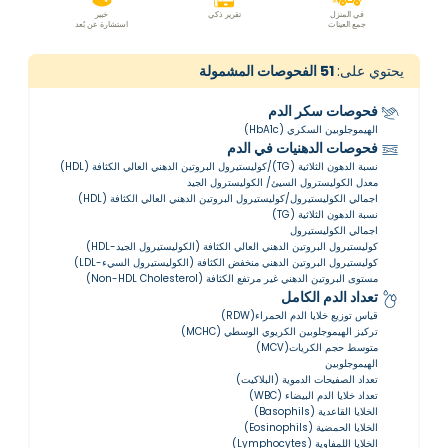
في المنزل
تقرير ذكي
خبير
جمع العينات
استشارة عن بُعد
يحتوي على:
51
الفحوصات المشمولة
فحوصات سكر الدم
الهيموجلوبين السكري (HbA1c)
فحوصات الدهنيات في الدم
نسبة الدهون الثلاثية (TG)/كوليستيرول البروتين الدهني العالي الكثافة (HDL)
معدل الكوليسترول السيئ/ الكوليسترول الجيد
اجمالي الكوليستيرول/كوليستيرول البروتين الدهني العالي الكثافة (HDL)
نسبة الدهون الثلاثية (TG)
اجمالي الكوليستيرول
كوليستيرول البروتين الدهني العالي الكثافة (الكوليستيرول الجيد-HDL)
كوليستيرول البروتين الدهني منخفض الكثافة (الكوليستيرول السيء-LDL)
مستوى البروتين الدهني غير مرتفع الكثافة (Non-HDL Cholesterol)
تعداد الدم الكامل
قياس توزيع خلايا الدم الحمراء(RDW)
تركيز الهيموجلوبين الكريوي الوسطي (MCHC)
متوسط حجم الكريات(MCV)
الهيموجلوبين
تعداد الصفيحات الدموية (البلاكيت)
تعداد خلايا الدم البيضاء (WBC)
الخلايا القاعدية (Basophils)
الخلايا الحمضية (Eosinophils)
الخلايا اللمفاوية (Lymphocytes)