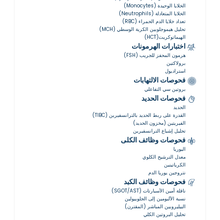
الخلايا الوحيدة (Monocytes)
الخلايا المتعادلة (Neutrophils)
تعداد خلايا الدم الحمراء (RBC)
تحليل هيموجلوبين الكرية الوسطي (MCH)
الهيماتوكريت(HCT)
اختبارات الهرمونات
هرمون المحفز للجريب (FSH)
برولاكتين
استراديول
فحوصات الالتهابات
بروتين سي التفاعلي
فحوصات الحديد
الحديد
القدرة على ربط الحديد بالترانسفيرين (TIBC)
الفيريتين (مخزون الحديد)
تحليل إشباع الترانسفيرين
فحوصات وظائف الكلى
اليوريا
معدل الترشيح الكلوي
الكرياتينين
نتروجين يوريا الدم
فحوصات وظائف الكبد
ناقلة أمين الأسبارتات (SGOT/AST)
نسبة الألبومين إلى الجلوبيولين
البيليروبين المباشر (المقترن)
تحليل البروتين الكلي