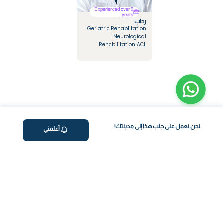
Experienced over 9
years
رحاب
Geriatric Rehablitation
Neurological
Rehabilitation ACL
Rehabilitation Multiple
sclerosis Rehabilitation
Orthopedic Diseases
نحن نعمل على جلب هذا إلى مدينتك!
أعلمني
ڤاليو
من نحن
برنامج فقدان الوزن
المساعدة والدعم
اختبار معملي في المنزل
support@feelvaleo.com
بالتنقيط الرابع
Call +966112054560