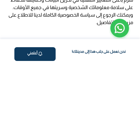
على سلامة معلوماتك الشخصية وسريتها في جميع الأوقات.
ويمكنك الرجوع إلى سياسة الخصوصية الكاملة لدينا للاطلاع على
مزيد من التفاصيل.
نحن نعمل على جلب هذا إلى مدينتك!
أعلمني
ڤاليو
من نحن
برنامج فقدان الوزن
المساعدة والدعم
اختبار معملي في المنزل
support@feelvaleo.com
بالتنقيط الرابع
Call +966112054560
المكملات الغذائية
سياسة الخصوصية
اختبار عدم تحمل الطعام
الشروط والأحكام
استشارة الطبيب
View LLM
ويغوفي
خزنة الثقة