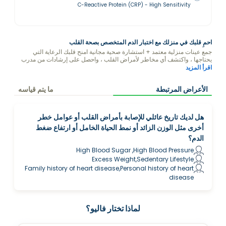
C-Reactive Protein (CRP) - High Sensitivity
احمِ قلبك في منزلك مع اختبار الدم المتخصص بصحة القلب
جمع عينات منزلية معتمد + استشارة صحية مجانية امنح قلبك الرعاية التي
يحتاجها ، واكتشف أي مخاطر لأمراض القلب ، واحصل على إرشادات من مدرب
الصحة في فاليو حول كيفية حماية قلبك من خلال النظام الغذائي ونمط الحياة.
اقرأ المزيد
الأعراض المرتبطة
ما يتم قياسه
هل لديك تاريخ عائلي للإصابة بأمراض القلب أو عوامل خطر
أخرى مثل الوزن الزائد أو نمط الحياة الخامل أو ارتفاع ضغط
الدم؟
High Blood Sugar ,High Blood Pressure
Excess Weight,Sedentary Lifestyle
Family history of heart disease,Personal history of heart
disease
لماذا تختار فاليو؟