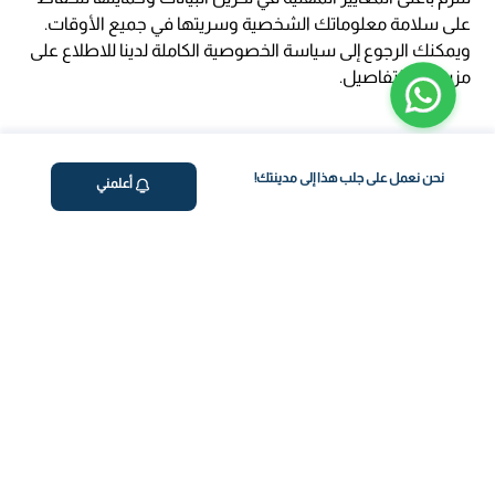
على سلامة معلوماتك الشخصية وسريتها في جميع الأوقات.
ويمكنك الرجوع إلى سياسة الخصوصية الكاملة لدينا للاطلاع على
مزيد من التفاصيل.
نحن نعمل على جلب هذا إلى مدينتك!
أعلمني
ڤاليو
من نحن
برنامج فقدان الوزن
المساعدة والدعم
اختبار معملي في المنزل
support@feelvaleo.com
بالتنقيط الرابع
Call +966112054560
المكملات الغذائية
سياسة الخصوصية
اختبار عدم تحمل الطعام
الشروط والأحكام
استشارة الطبيب
View LLM
ويغوفي
خزنة الثقة