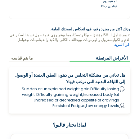
المغنيسيوم
فيتامين ب12
وزنك أكثر من مجرد رقم، فهو انعكاس لصحتك العامة.
تقييم شامل لـ 56 مؤشرًا حيويًا رئيسيًا، مما يوفر رؤى قيمة حول نسبة السكر في
الدم والكوليسترول والهرمونات ووظائف الكلى والكبد والفيتامينات وعوامل
أخرى تؤثر على وزنك.
اقرأ المزيد
الأعراض المرتبطة
ما يتم قياسه
هل تعاني من مشكلة التخلص من دهون البطن العنيدة أو الوصول
إلى اللياقة البدنية التي ترغب فيها؟
Sudden or unexplained weight gain,Difficulty losing
weight ,Difficulty gaining weight,Increased body fat
,Increased or decreased appetite or cravings
Persistent Fatigue,Low energy Levels
لماذا تختار فاليو؟