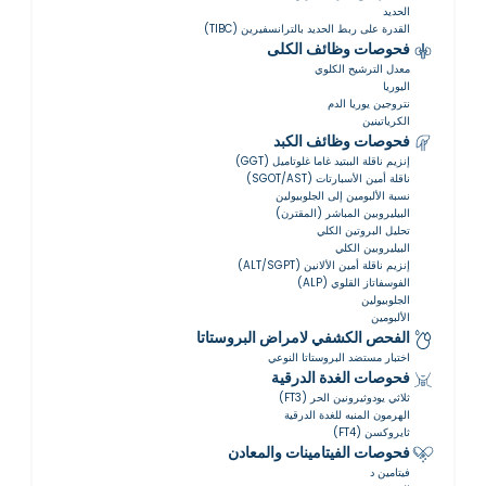
الحديد
القدرة على ربط الحديد بالترانسفيرين (TIBC)
فحوصات وظائف الكلى
معدل الترشيح الكلوي
اليوريا
نتروجين يوريا الدم
الكرياتينين
فحوصات وظائف الكبد
إنزيم ناقلة الببتيد غاما غلوتاميل (GGT)
ناقلة أمين الأسبارتات (SGOT/AST)
نسبة الألبومين إلى الجلوبيولين
البيليروبين المباشر (المقترن)
تحليل البروتين الكلي
البيليروبين الكلي
إنزيم ناقلة أمين الألانين (ALT/SGPT)
الفوسفاتاز القلوي (ALP)
الجلوبيولين
الألبومين
الفحص الكشفي لامراض البروستاتا
اختبار مستضد البروستاتا النوعي
فحوصات الغدة الدرقية
ثلاثي يودوثيرونين الحر (FT3)
الهرمون المنبه للغدة الدرقية
ثايروكسن (FT4)
فحوصات الفيتامينات والمعادن
فيتامين د