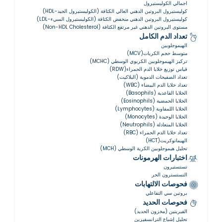
اجمالي الكوليستيرول
كوليستيرول البروتين الدهني العالي الكثافة (الكوليستيرول الجيد-HDL)
كوليستيرول البروتين الدهني منخفض الكثافة (الكوليستيرول السيء-LDL)
مستوى البروتين الدهني غير مرتفع الكثافة (Non-HDL Cholesterol)
تعداد الدم الكامل
الهيموجلوبين
متوسط حجم الكريات(MCV)
تركيز الهيموجلوبين الكريوي الوسطي (MCHC)
قياس توزيع خلايا الدم الحمراء(RDW)
تعداد الصفيحات الدموية (البلاكيت)
تعداد خلايا الدم البيضاء (WBC)
الخلايا القاعدية (Basophils)
الخلايا الحمضية (Eosinophils)
الخلايا اللمفاوية (Lymphocytes)
الخلايا الوحيدة (Monocytes)
الخلايا المتعادلة (Neutrophils)
تعداد خلايا الدم الحمراء (RBC)
الهيماتوكريت(HCT)
تحليل هيموجلوبين الكرية الوسطي (MCH)
اختبارات الهرمونات
تستستيرون
التستسترون الحر
فحوصات الالتهابات
بروتين سي التفاعلي
فحوصات الحديد
الفيريتين (مخزون الحديد)
تحليل إشباع الترانسفيرين