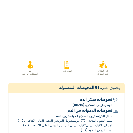
في المنزل
تقرير ذكي
خبير
جمع العينات
استشارة عن بُعد
يحتوي على:
51
الفحوصات المشمولة
فحوصات سكر الدم
الهيموجلوبين السكري (HbA1c)
فحوصات الدهنيات في الدم
معدل الكوليسترول السيئ/ الكوليسترول الجيد
نسبة الدهون الثلاثية (TG)/كوليستيرول البروتين الدهني العالي الكثافة (HDL)
اجمالي الكوليستيرول/كوليستيرول البروتين الدهني العالي الكثافة (HDL)
نسبة الدهون الثلاثية (TG)