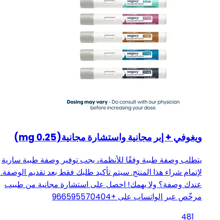
ويغوفي + إبر مجانية واستشارة مجانية(0.25 mg)
يتطلب وصفة طبية وفقًا للأنظمة، يجب توفير وصفة طبية سارية
لإتمام شراء هذا المنتج. سيتم تأكيد طلبك فقط بعد تقديم الوصفة. 
عندك وصفة؟ ولا يهمك! احصل على استشارة مجانية من طبيب
مرخّص عبر الواتساب على +966595570404
481