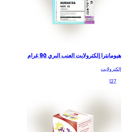
هيومانترا إلكترولايت العنب البري 90 غرام
إلكترولايت
127