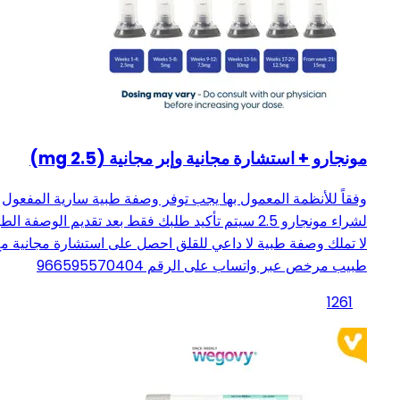
مونجارو + استشارة مجانية وإبر مجانية (2.5 mg)
وفقاً للأنظمة المعمول بها يجب توفر وصفة طبية سارية المفعول
لشراء مونجارو 2.5 سيتم تأكيد طلبك فقط بعد تقديم الوصفة الط
لا تملك وصفة طبية لا داعي للقلق احصل على استشارة مجانية م
طبيب مرخص عبر واتساب على الرقم 966595570404
1261