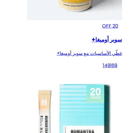
OFF
20
سوبر أوميغا+
غطّي الأساسيات مع سوبر أوميغا+
149
169