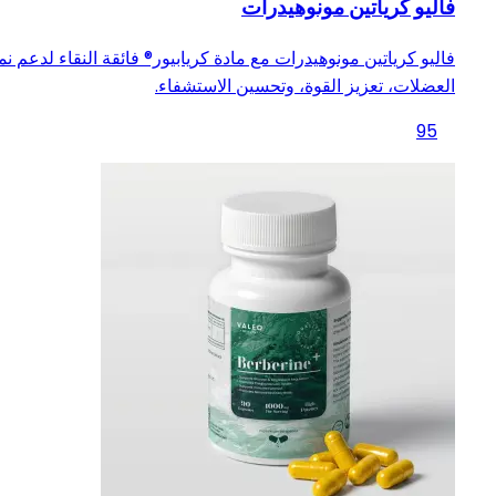
فاليو كرياتين مونوهيدرات
فاليو كرياتين مونوهيدرات مع مادة كريابيور® فائقة النقاء لدعم نم
العضلات، تعزيز القوة، وتحسين الاستشفاء.
95