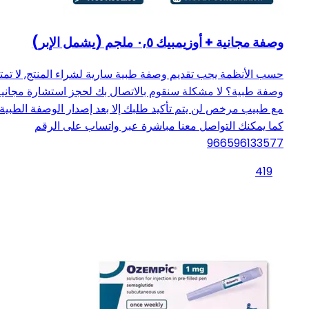
وصفة مجانية + أوزيمبيك ٠,٥ ملجم (يشمل الإبر)
حسب الأنظمة يجب تقديم وصفة طبية سارية لشراء المنتج, لا تمت
وصفة طبية؟ لا مشكلة سنقوم بالاتصال بك لحجز استشارة مجانية
مع طبيب مرخص لن يتم تأكيد طلبك إلا بعد إصدار الوصفة الطبية
كما يمكنك التواصل معنا مباشرة عبر واتساب على الرقم
966596133577
419