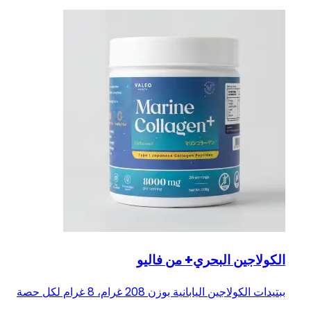
الكولاجين البحري+ من فاليو
ببتيدات الكولاجين اليابانية بوزن 208 غرام، 8 غرام لكل حصة