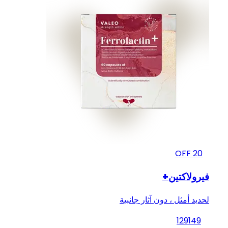
OFF
20
فيرولاكتين+
لحديد أمثل ، دون آثار جانبية
129
149