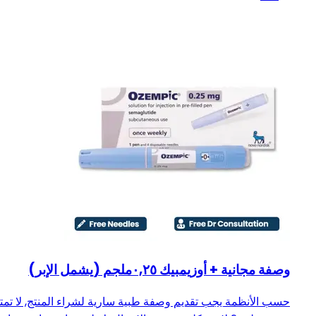
وصفة مجانية + أوزيمبيك ٠,٢٥ملجم (يشمل الإبر)
حسب الأنظمة يجب تقديم وصفة طبية سارية لشراء المنتج, لا تمت