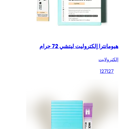
هيومانترا إلكتروليت ليتشي 72 جرام
إلكترولايت
127
127