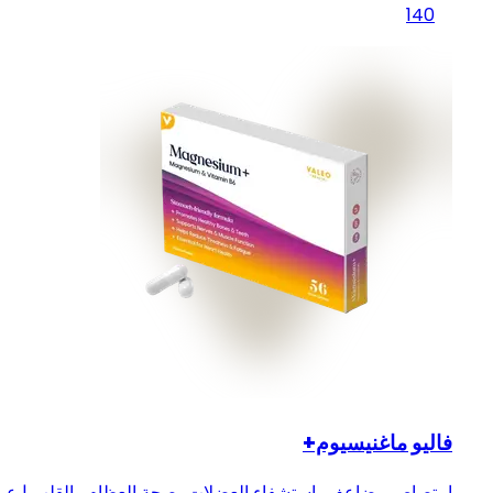
140
فاليو ماغنيسيوم+
امتصاص مضاعف، استشفاء العضلات، صحة العظام والقلب | عبو