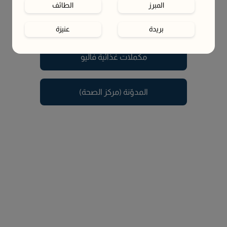
المبرز
الطائف
يبدو أن الصفحة اللي تبحث عنها تم نقلها أو لم تعد متوفرة.
في هذه الأثناء، تقدر تستكشف الصفحات التالية
بريدة
عنيزة
حائل
الخبر
مكملات غذائية فاليو
القطيف‎
أبها
المدوّنة (مركز الصحة)
الظهران
الجبيل
لا أعرف
موقع البحر الأحمر