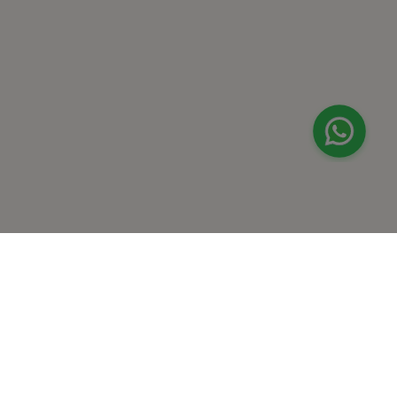
لا أعرف
موقع البحر الأحمر
ڤاليو
من نحن
برنامج فقدان الوزن
المساعدة والدعم
اختبار معملي في المنزل
support@feelvaleo.com
بالتنقيط الرابع
Call +966112054560
المكملات الغذائية
سياسة الخصوصية
اختبار عدم تحمل الطعام
الشروط والأحكام