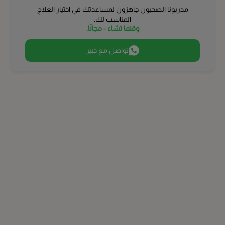
مدربونا الصحيون جاهزون لمساعدتك في اختيار العلاج
الطائف
المناسب لك.
وقتما تشاء - مجانًا.
بريدة
تواصل مع خبير
عنيزة
حائل
الخبر
القطيف‎
أبها
الظهران
الجبيل