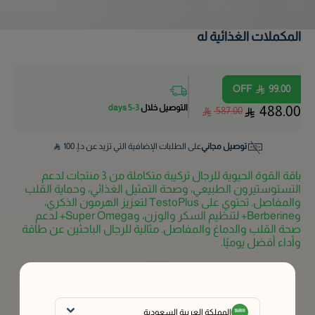
المكملات الغذائية له
OFF
99.00
التوصيل خلال
3-5 days
488.00
587.00
توصيل مجاني
على الطلبات الإضافية التي تزيد عن د.إ.
100
باقة القوة الحيوية للرجال تركيبة متكاملة من 3 منتجات لدعم
التستوستيرون الطبيعي، وصحة التمثيل الغذائي، وحماية القلب
والمفاصل. تحتوي على TestoPlus لتعزيز الهرمون الذكري،
وBerberine+ لتنظيم السكر والوزن، وSuper Omega+ لدعم
صحة القلب والدماغ والمفاصل. مثالية للرجال الباحثين عن طاقة
وأداء أفضل يوميًا.
المكونات الرئيسية وكيفية الاستخدام
غير متوفر
أعلمني
المملكة العربية السعودية