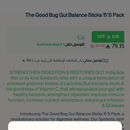
The Good Bug Gut Balance Sticks 15'S Pack
OFF
8.05
التوصيل خلال
1-4 business days
79.35
87.40
توصيل مجاني
على الطلبات الإضافية التي تزيد عن د.إ.
100
STRENGTHEN DIGESTION & RESTORES GUT India‚Äôs
first-of-its-kind Synbiotic stick with a unique formulation of
precision probiotic strains of Lactobacillus bacteria, Inulin &
the goodness of Vitamin C, that will repopulate your gut with
healthy bacteria, strengthen digestion, improve immune
function, increase nutrient absorption, reduce gut infection
& GI issues.
Introducing The Good Bug Gut Balance Sticks 15'S Pack, a
revolutionary solution for digestive wellness. Our Synbiotic stick
combines precision probiotic strains of Lactobacillus bacteria,
fortified with Inulin and Vitamin C, to restore gut balance and