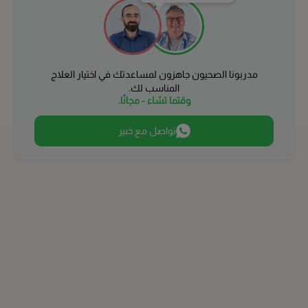
المبرز
الطائف
مدربونا الصحيون جاهزون لمساعدتك في اختيار العلاج
بريدة
المناسب لك.
وقتما تشاء - مجانًا.
عنيزة
تواصل مع خبير
حائل
الخبر
القطيف‎
أبها
الظهران