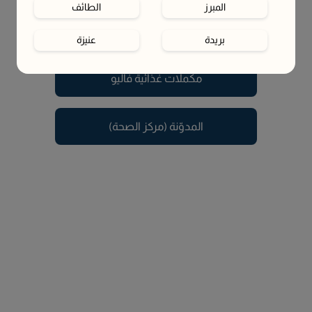
المبرز
الطائف
يبدو أن الصفحة اللي تبحث عنها تم نقلها أو لم تعد متوفرة.
في هذه الأثناء، تقدر تستكشف الصفحات التالية
بريدة
عنيزة
حائل
الخبر
مكملات غذائية فاليو
القطيف‎
أبها
المدوّنة (مركز الصحة)
الظهران
الجبيل
لا أعرف
موقع البحر الأحمر