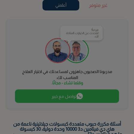
غير متوفر
أعلمني
مرحباً!
لنتحدث عن الخيارات المتاحة
لك.
مدربونا الصحيون جاهزون لمساعدتك في اختيار العلاج
المناسب لك.
وقتما تشاء - مجانًا.
تواصل مع خبير
أسئلة مكررة حبوب متعددة كبسولات جيلاتينية ناعمة من
هاي دي فيتامين د3 10000 وحدة دولية، 30 كبسولة