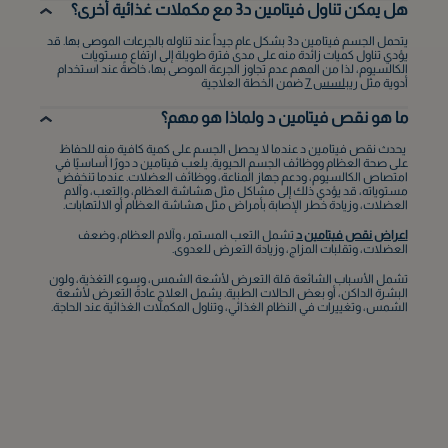
الطائف
هل يمكن تناول فيتامين د3 مع مكملات غذائية أخرى؟
يتحمل الجسم فيتامين د3 بشكل عام جيداً عند تناوله بالجرعات الموصى بها. قد
بريدة
يؤدي تناول كميات زائدة منه على مدى فترة طويلة إلى ارتفاع مستويات
الكالسيوم، لذا من المهم عدم تجاوز الجرعة الموصى بها، خاصةً عند استخدام
أدوية مثل
ريبلسس 7
ضمن الخطة العلاجية
عنيزة
ما هو نقص فيتامين د ولماذا هو مهم؟
حائل
يحدث نقص فيتامين د عندما لا يحصل الجسم على كمية كافية منه للحفاظ
على صحة العظام ووظائف الجسم الحيوية. يلعب فيتامين د دورًا أساسيًا في
امتصاص الكالسيوم، ودعم جهاز المناعة، ووظائف العضلات. عندما تنخفض
مستوياته، قد يؤدي ذلك إلى مشاكل مثل هشاشة العظام، والتعب، وآلام
الخبر
العضلات، وزيادة خطر الإصابة بأمراض مثل هشاشة العظام أو الالتهابات.
اعراض نقص فيتامين د
تشمل التعب المستمر، وآلام العظام، وضعف
القطيف‎
العضلات، وتقلبات المزاج، وزيادة التعرض للعدوى.
تشمل الأسباب الشائعة قلة التعرض لأشعة الشمس، وسوء التغذية، ولون
أبها
البشرة الداكن، أو بعض الحالات الطبية. يشمل العلاج عادةً التعرض لأشعة
الشمس، وتغييرات في النظام الغذائي، وتناول المكملات الغذائية عند الحاجة.
الظهران
الجبيل
لا أعرف