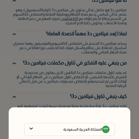
ما هو فيتامين د3؟
فيتامين د3 هو مكمل غذائي يحتوي على فيتامين د3 (كوليكالسيفيرول)، وهو
عنصر غذائي أساسي يدعم صحة العظام ووظيفة المناعة وامتصاص الكالسيوم
في الجسم. وغالبًا ما يتم تناوله مع
b12 فيتامين
لدوره المهم في دعم الطاقة،
وصحة الأعصاب، وتكوين خلايا الدم الحمراء.
لماذا يُعد فيتامين د3 مهماً للصحة العامة؟
يساعد فيتامين د3 الجسم على امتصاص الكالسيوم والفوسفور، وهما عنصران
أساسيان للحفاظ على عظام وأسنان قوية. كما أنه يلعب دورًا هامًا في دعم
صحة الجهاز المناعي والعضلات.
من ينبغي عليه التفكير في تناول مكملات فيتامين د3؟
قد يفيد تناول مكملات فيتامين د3 البالغين الذين يعانون من محدودية
التعرض لأشعة الشمس، أو انخفاض تناول فيتامين د في النظام الغذائي، أو
أولئك الذين تم تشخيصهم بانخفاض مستويات فيتامين د من قبل أخصائي
الرعاية الصحية.
كيف ينبغي تناول فيتامين د3؟
يُؤخذ فيتامين د3 عادةً مرة واحدة يوميًا مع وجبة دسمة لتعزيز امتصاصه. اتبع
دائمًا تعليمات الجرعة المذكورة على الملصق أو كما ينصحك به مقدم الرعاية
الصحية.
هل يدعم فيتامين د3 صحة العظام؟
المملكة العربية السعودية
نعم، يساهم فيتامين د3 في الحفاظ على صحة العظام من خلال مساعدة