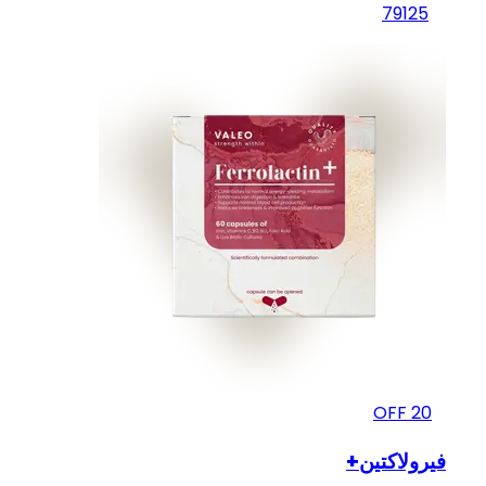
79
125
OFF
20
فيرولاكتين+