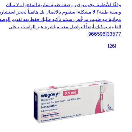
وفقًا للأنظمة، يجب توفير وصفة طبية سارية المفعول. لا تملك
وصفة طبية؟ لا مشكلة! سنقوم بالاتصال بك هاتفياً لحجز استشارة
مجانية مع طبيب مرخَّص. سيتم تأكيد طلبك فقط بعد تقديم الوصف
الطبية. يمكنك أيضاً التواصل معنا مباشرة عبر الواتساب على
966596133577.
1261