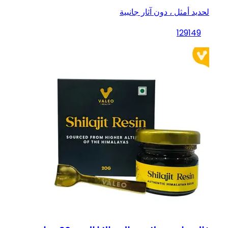
لحديد أمثل ، دون آثار جانبية
129
149