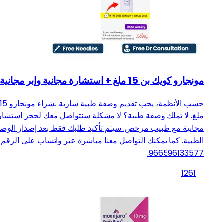
مونجارو كويك بن 15 ملغ + استشارة مجانية وإبر مجانية
حسب الأنظمة، يجب تقديم وصفة طبية سارية لشراء مونجارو 15
ملغ. لا تملك وصفة طبية؟ لا مشكلة سنتواصل معك لحجز استشار
مجانية مع طبيب مرخص. سيتم تأكيد طلبك فقط بعد إصدار الوص
الطبية. كما يمكنك التواصل معنا مباشرة عبر واتساب على الرقم
966596133577.
1261