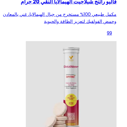
فاليو راتنج شيلاجيت الهيمالايا النقي 20 جرام
مكمل طبيعي 100% مستخرج من جبال الهيمالايا، غني بالمعادن
وحمض الفولفيك لتعزيز الطاقة والحيوية
99