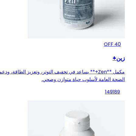
OFF
40
زين+
مكمل **Zen+** يساعد في تخفيف التوتر، وتعزيز الطاقة، ودعم
الصحة العامة لأسلوب حياة متوازن وصحي.
149
189