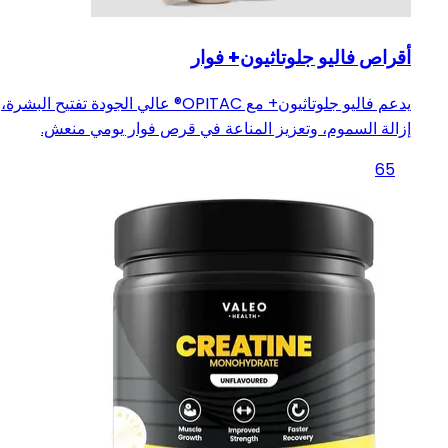
أقراص فاليو جلوتاثيون+ فوار
يدعم فاليو جلوتاثيون+ مع OPITAC®️ عالي الجودة تفتيح البشرة،
إزالة السموم، وتعزيز المناعة في قرص فوار يومي منعش.
65