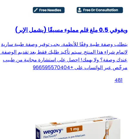
ويغوفي 0.5 ملغ قلم مملوء مسبقًا (يشمل الإبر)
يتطلب وصفة طبية وفقًا للأنظمة، يجب توفير وصفة طبية سارية
لإتمام شراء هذا المنتج. سيتم تأكيد طلبك فقط بعد تقديم الوصفة. 
عندك وصفة؟ ولا يهمك! احصل على استشارة مجانية من طبيب
مرخّص عبر الواتساب على +966595570404
481