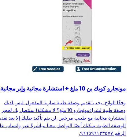
مونجارو كويك بن 10 ملغ + استشارة مجانية وإبر مجانية
وفقًا للوائح، يجب تقديم وصفة طبية سارية المفعول. ليس لديك
وصفة طبية لشراءمونجارو 10 ملغ؟ لا مشكلة! سنتصل بك لحجز
استشارة مجانية مع طبيب مرخص. لن يتم تأكيد طلبك إلا بعد تقدي
الوصفة الطبية. يمكنك أيضًا التواصل معنا مباشرةً عبر واتساب ع
الرقم ٩٦٦٥٩٦١٣٣٥٧٧.