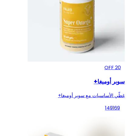
OFF
20
سوبر أوميغا+
غطّي الأساسيات مع سوبر أوميغا+
149
169