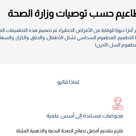
مطاعيم حسب توصيات وزارة الصحة
رًا حيويًا للوقاية من الأمراض الخطيرة. تم تصميم هذه التطعيمات الم
عيم: المطعوم السداسي (شلل الأطفال، والخناق، والكزاز، والسعال ال
 مطعوم السل (الدرن)
لماذا ڤاليو
فحوصات مستندة إلى أسس علمية
نلتزم بتقديم أفضل نصائح الصحة البدنية والذهنية المثبتة