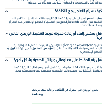
غذائية (مثل الفيتامينات أو المعادن) تتناولها، فقد تؤثر على علاجك.
كيف سيتم التعامل مع التكلفة؟
يعتمد السعر الإجمالي على نوع التنقيط المُختار ومدينتك. عند الحجز، ستظهر لك
التكلفة قبل التأكيد. عادةً ما يتم الدفع عبر التطبيق أو الموقع الإلكتروني عند الحجز أو
بعد انتهاء الخدمة.
هل يمكنني إلغاء أو إعادة جدولة موعد التنقيط الوريدي الخاص
بي؟
نعم، يمكنك إعادة جدولة موعدك أو إلغاؤه. يُرجى القيام بذلك خلال الفترة الزمنية
المحددة في سياسة الإلغاء الخاصة بفاليو (للمزيد من التفاصيل، يُرجى زيارة التطبيق أو
الموقع الإلكتروني).
هل يتم الحفاظ على معلوماتي وبياناتي الصحية بشكل آمن؟
بالتأكيد. جميع بياناتك الشخصية والطبية تُعامل بأمان وسرية تامة. تاريخ التنقيط،
وتفاصيل استشارتك، ومعلوماتك الشخصية محفوظة بحماية خصوصية قوية.
الحقن الوريدي في المنزل في الطائف لرعاية آمنة، مريحة،
ومخصّصة