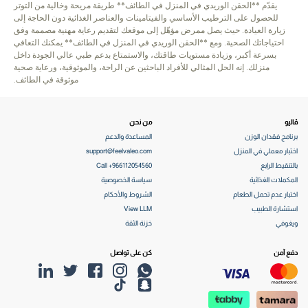
يقدّم **الحقن الوريدي في المنزل في الطائف** طريقة مريحة وخالية من التوتر
للحصول على الترطيب الأساسي والفيتامينات والعناصر الغذائية دون الحاجة إلى
زيارة العيادة. حيث يصل ممرض مؤهّل إلى موقعك لتقديم رعاية مهنية مصممة وفق
احتياجاتك الصحية. ومع **الحقن الوريدي في المنزل في الطائف** يمكنك التعافي
بسرعة أكبر، وزيادة مستويات طاقتك، والاستمتاع بدعم طبي عالي الجودة داخل
منزلك. إنه الحل المثالي للأفراد الباحثين عن الراحة، والموثوقية، ورعاية صحية
موثوقة في الطائف.
ڤاليو
من نحن
برنامج فقدان الوزن
المساعدة والدعم
اختبار معملي في المنزل
support@feelvaleo.com
بالتنقيط الرابع
Call +966112054560
المكملات الغذائية
سياسة الخصوصية
اختبار عدم تحمل الطعام
الشروط والأحكام
استشارة الطبيب
View LLM
ويغوفي
خزنة الثقة
دفع آمن
كن على تواصل