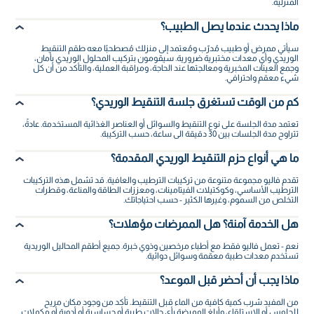
المنزلية.
ماذا يحدث عندما يصل الطبيب؟
سيأتي ممرض أو طبيب مُدرّب ومُعتمد إلى منزلك مُصطحبًا معه طقم التنقيط
الوريدي وأي معدات مختبرية ضرورية. سيقومون بتركيب المحلول الوريدي بأمان،
وجمع العينات المخبرية ومعالجتها عند الحاجة، ومراقبة العملية، والتأكد من أن كل
شيء معقم واحترافي.
كم من الوقت تستغرق جلسة التنقيط الوريدي؟
تعتمد مدة الجلسة على نوع التنقيط والسوائل أو العناصر الغذائية المستخدمة. عادةً،
تتراوح مدة الجلسات بين 30 دقيقة الى ساعة، حسب التركيبة.
ما هي أنواع حزم التنقيط الوريدي المقدمة؟
تقدم فاليو مجموعة متنوعة من تركيبات الترطيب والعافية. قد تشمل هذه التركيبات
الترطيب الأساسي، وكوكتيلات الفيتامينات، ومعززات الطاقة والمناعة، وقطرات
التخلص من السموم، وغيرها الكثير - حسب احتياجاتك.
هل الخدمة آمنة؟ هل الممرضات مؤهلات؟
نعم - تعمل فاليو فقط مع أطباء مرخصين وذوي خبرة. جميع أطقم المحاليل الوريدية
تستخدم معدات طبية معقمة وسوائل دوائية.
ماذا يجب أن أحضر قبل الموعد؟
من المفيد شرب كمية كافية من الماء قبل التنقيط. تأكد من وجود مكان مريح
للجلوس أو الاستلقاء، وأبلغ الممرضة بأي حالات طبية أو حساسية أو أدوية أو مكملات