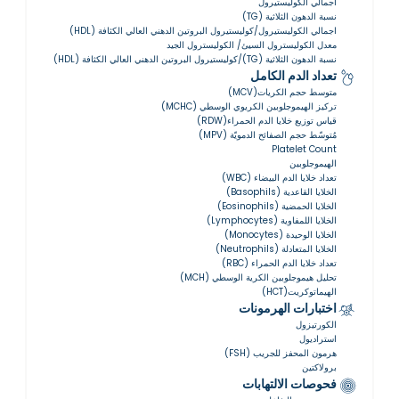
اجمالي الكوليستيرول
نسبة الدهون الثلاثية (TG)
اجمالي الكوليستيرول/كوليستيرول البروتين الدهني العالي الكثافة (HDL)
معدل الكوليسترول السيئ/ الكوليسترول الجيد
نسبة الدهون الثلاثية (TG)/كوليستيرول البروتين الدهني العالي الكثافة (HDL)
تعداد الدم الكامل
متوسط حجم الكريات(MCV)
تركيز الهيموجلوبين الكريوي الوسطي (MCHC)
قياس توزيع خلايا الدم الحمراء(RDW)
مُتوسّط ​​حجم الصفائح الدمويّة (MPV)
Platelet Count
الهيموجلوبين
تعداد خلايا الدم البيضاء (WBC)
الخلايا القاعدية (Basophils)
الخلايا الحمضية (Eosinophils)
الخلايا اللمفاوية (Lymphocytes)
الخلايا الوحيدة (Monocytes)
الخلايا المتعادلة (Neutrophils)
تعداد خلايا الدم الحمراء (RBC)
تحليل هيموجلوبين الكرية الوسطي (MCH)
الهيماتوكريت(HCT)
اختبارات الهرمونات
الكورتيزول
استراديول
هرمون المحفز للجريب (FSH)
برولاكتين
فحوصات الالتهابات