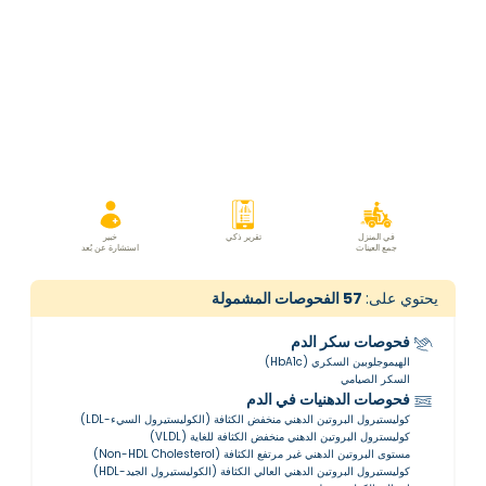
في المنزل
تقرير ذكي
خبير
جمع العينات
استشارة عن بُعد
يحتوي على:
57
الفحوصات المشمولة
فحوصات سكر الدم
الهيموجلوبين السكري (HbA1c)
السكر الصيامي
فحوصات الدهنيات في الدم
كوليستيرول البروتين الدهني منخفض الكثافة (الكوليستيرول السيء-LDL)
كوليسترول البروتين الدهني منخفض الكثافة للغاية (VLDL)
مستوى البروتين الدهني غير مرتفع الكثافة (Non-HDL Cholesterol)
كوليستيرول البروتين الدهني العالي الكثافة (الكوليستيرول الجيد-HDL)