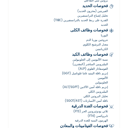
بروتين سي التفاعلي
فحوصات الحديد
الفيريتين (مخزون الحديد)
تحليل إشباع الترانسفيرين
القدرة على ربط الحديد بالترانسفيرين (TIBC)
الحديد
فحوصات وظائف الكلى
اليوريا
نتروجين يوريا الدم
معدل الترشيح الكلوي
الكرياتينين
فحوصات وظائف الكبد
نسبة الألبومين إلى الجلوبيولين
البيليروبين المباشر (المقترن)
الفوسفاتاز القلوي (ALP)
إنزيم ناقلة الببتيد غاما غلوتاميل (GGT)
الألبومين
الجلوبيولين
إنزيم ناقلة أمين الألانين (ALT/SGPT)
البيليروبين الكلي
تحليل البروتين الكلي
ناقلة أمين الأسبارتات (SGOT/AST)
فحوصات الغدة الدرقية
ثلاثي يودوثيرونين الحر (FT3)
ثايروكسن (FT4)
الهرمون المنبه للغدة الدرقية
فحوصات الفيتامينات والمعادن