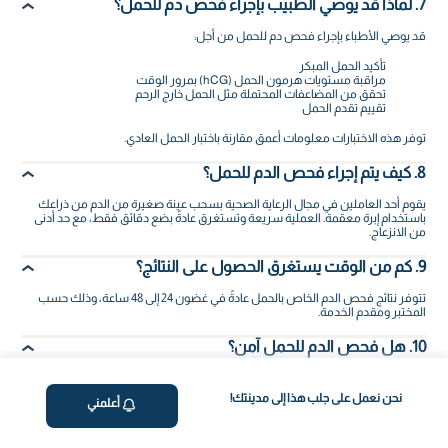
7. لماذا قد يوصي الطبيب بإجراء فحص دم للحمل؟
قد يوصي الأطباء بإجراء فحص دم للحمل من أجل:
تأكيد الحمل المبكر
مراقبة مستويات هرمون الحمل (hCG) بمرور الوقت
تحقق من المضاعفات المحتملة مثل الحمل خارج الرحم
تقييم تقدم الحمل
توفر هذه الاختبارات معلومات أعمق مقارنة باختبار الحمل العادي.
8. كيف يتم إجراء فحص الدم للحمل؟
يقوم أحد العاملين في مجال الرعاية الصحية بسحب عينة صغيرة من الدم من ذراعك
باستخدام إبرة معقمة. العملية سريعة وتستغرق عادةً بضع دقائق فقط، مع حد أدنى
من الانزعاج.
9. كم من الوقت يستغرق الحصول على النتائج؟
تتوفر نتائج فحص الدم الخاص بالحمل عادةً في غضون 24 إلى 48 ساعة، وذلك حسب
المختبر ومقدم الخدمة.
10. هل فحص الدم للحمل آمن؟
نعم، فحص الدم للحمل آمن تماماً. إنه إجراء طبي روتيني ذو مخاطر منخفضة للغاية،
ويُستخدم على نطاق واسع في جميع أنحاء العالم لتأكيد الحمل ومراقبة صحة الأم.
نحن نعمل على جلب هذا إلى مدينتك!
أعلمني
لمزيد من الاطمئنان على صحة الجنين أثناء الحمل، توفر فاليو هيلث أيضاً
فحص NIPT
(الفحص غير الجراحي قبل الولادة)، وهو فحص متقدم للكشف المبكر عن أكثر