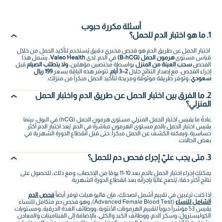
أسئلة مكررة حبوب
1. ما هو اختبار الدم للحمل؟
اختبار الحمل عن طريق الدم هو فحص مخبري دقيق يُستخدم لتأكيد الحمل من خلال
قياس مستوى
هرمون الحمل (B-hCG)
في الدم. لدى
Valeo Health
، يشمل هذا
الفحص
سحب العينة من المنزل
بواسطة مختصين مؤهلين،
ولا يتطلب الصيام
قبل
إجراء الفحص، مع إصدار النتائج خلال
2–3 أيام
. تتوفر هذه الباقة بسعر
199 ريال
سعودي
، وتوفر طريقة موثوقة ومريحة لتأكيد الحمل مبكراً من منزلك.
2. ما الفرق بين اختبار الحمل عن طريق الدم واختبار الحمل
المنزلي؟
عادةً ما يقيس اختبار الحمل المنزلي مستوى هرمون الحمل (hCG) في البول، بينما
يقيس اختبار الحمل بالدم مستوى الهرمون مباشرةً في الدم. يُعد اختبار الدم أكثر
حساسية، ويمكنه الكشف عن الحمل مبكراً، حتى قبل انقطاع الدورة الشهرية في
بعض الحالات.
3. متى يجب عليّ إجراء فحص دم للحمل؟
يمكنكِ إجراء اختبار الحمل بالدم بعد 10-11 يومًا من الإخصاب. ومع ذلك، للحصول على
نتائج أكثر دقة، يُنصح غالبًا بإجرائه بعد انقطاع الدورة الشهرية.
إذا كنتِ ترغبين في تقييم أشمل لصحتكِ، فإن فاليو هيلث توفر أيضاً
فحص الدم
الشامل للنساء
(Advanced Female Blood Test)، وهو فحص دم متكامل للنساء
يقيس 53 مؤشراً حيوياً لتقييم الهرمونات الأنثوية، ووظائف الغدة الدرقية، ومستويات
الكوليسترول، وسكر الدم، ووظائف الكبد والكلى، بالإضافة إلى الفيتامينات والمعادن.