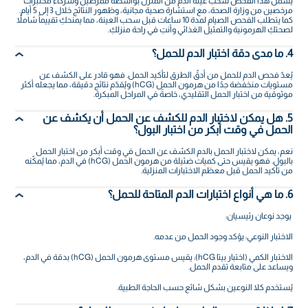
يشمل هذا الفحص سحب عينة الدم من المنزل بواسطة ممرضين وشركاء مختبرات
مرخصين من وزارة الصحة، مع استشارة صحية مجانية، وظهور النتائج خلال 3 إلى 5 أيام.
كما يتطلب الفحص الصيام لمدة 10 ساعات قبل سحب العينة، مما يمنحكِ تقييماً شاملاً
لصحتكِ الهرمونية والتمثيل الغذائي وأنتِ في راحة منزلكِ.
4. ما مدى دقة اختبار الدم للحمل؟
يُعدّ فحص الدم للحمل من أدقّ الطرق لتأكيد الحمل. فهو قادر على الكشف عن
مستويات منخفضة جدًا من هرمون الحمل (hCG) ويُقدّم نتائج دقيقة، مما يجعله أكثر
موثوقية من اختبار الحمل التقليدي، خاصةً في المراحل المبكرة.
5. هل يمكن لاختبار الدم للكشف عن الحمل أن يكشف عن
الحمل في وقت أبكر من اختبار البول؟
نعم، يمكن لاختبار الحمل بالدم الكشف عن الحمل في وقت أبكر من اختبار الحمل
بالبول. فهو يقيس حتى كميات ضئيلة من هرمون الحمل (hCG) في الدم، مما يُمكّنه
من تأكيد الحمل قبل معظم الاختبارات المنزلية.
6. ما هي أنواع اختبارات الدم المتاحة للحمل؟
يوجد نوعان رئيسيان:
الاختبار النوعي: يؤكد وجود الحمل من عدمه.
الاختبار الكمي (اختبار بيتا hCG): يقيس مستوى هرمون الحمل (hCG) بدقة في الدم،
ويساعد على متابعة تقدم الحمل.
يُستخدم كلا النوعين بشكل شائع حسب الحاجة الطبية.