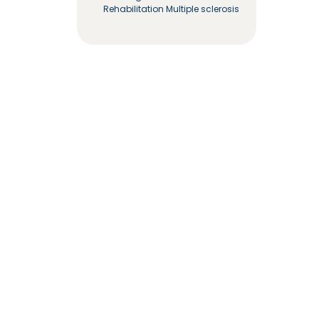
Rehabilitation Multiple sclerosis
Rehabilitation Orthopedic
Diseases
دفع آمن
من نحن
المساعدة والدعم
support@feelvaleo.com
Call +966112054560
سياسة الخصوصية
الشروط والأحكام