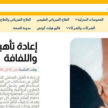
الفحوصات المنزلية
العلاج الفيزيائي الطبيعي
العلاج الفيزيائي والعلاج 
الشركات والشركاء
فاليو هيلث كوتش
مدونة الصحة
إعادة تأه
واللفافة
وقت الجلسة
:
من 45 إلى 60 دقيقة
إن إعادة تأهيل العضلي الل
الناتج عن مشكلات في الع
استخدام نهج يشمل العلاج 
التمارين الرياضية، والتثق
الاختلالات العضلية ونقاط
خطط العلاج لتعالج كل من 
بهدف تخفيف الألم، تحسين 
العام، وذلك لاستعادة جود