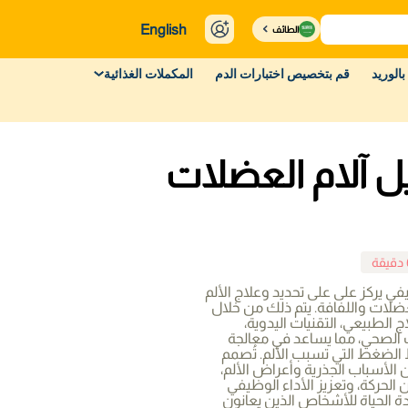
English
الطائف
بالوريد
قم بتخصيص اختبارات الدم
المكملات الغذائية
يل آلام العضلات
يفي يركز على على تحديد وعلاج الألم
ضلات واللفافة. يتم ذلك من خلال
الطبيعي، التقنيات اليدوية،
يف الصحي، مما يساعد في معالجة
 الضغط التي تسبب الألم. تُصمم
الأسباب الجذرية وأعراض الألم،
الحركة، وتعزيز الأداء الوظيفي
ة الحياة للأشخاص الذين يعانون