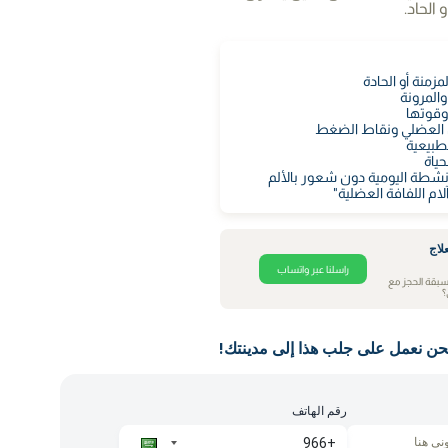
الحاد.
مزمنة أو الحادة
والمرونة
وقوتها
ن العضلي ونقاط الضغط
لطبيعية
حياة
لأنشطة اليومية دون شعور بالألم
لام اللفافة العضلية"
لاج
راسلنا عبر واتساب
سبقة الحجز مع
؟
حن نعمل على جلب هذا إلى مدينتك!
رقم الهاتف